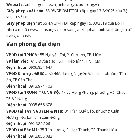
Website:
anhsangonline.vn; anhsangvacuocsong.vn
Giấy phép xuất bản:
Số 98/GP-BVHTTDL cấp ngày 13/8/2025 của Bộ
VH, TT và DL
Giấy phép điện tử:
Số 47/GP-TTĐT cấp ngày 15/03/2019 của Bộ TTTT
Ghi rõ nguồn www.anhsangvacuocsong.vn khi phát hành lại thông tin từ
trang web này.
Văn phòng đại diện
VPĐD tại TPHCM:
55 Nguyễn Thi, P. Chợ Lớn, TP. HCM.
VP làm việc:
A16 Đường số 18, P. Hiệp Bình, TP. HCM.
Điện thoại:
0909.824.647
VPĐD Khu vực ĐBSCL:
số 46A đường Nguyễn Văn Linh, phường Tân
An, TP Cần Thơ.
Điện thoại:
0913.974.403
VPĐD tại TRUNG TRUNG BỘ:
47 Lê Hồng Phong, phường Hải Châu,
TP Đà Nẵng.
Điện thoại:
0935.656.678
VPĐD tại TÂY NGUYÊN & NTB:
04 Trần Quý Cáp, phường Xuân
Hương - Đà Lạt, tỉnh Lâm Đồng.
Điện thoại:
091 386 5061
VPĐD tại Bắc MT:
35 Tân Hương, P. Hạc Thành, TP. Thanh Hóa.
Điện thoại:
0912.858.082