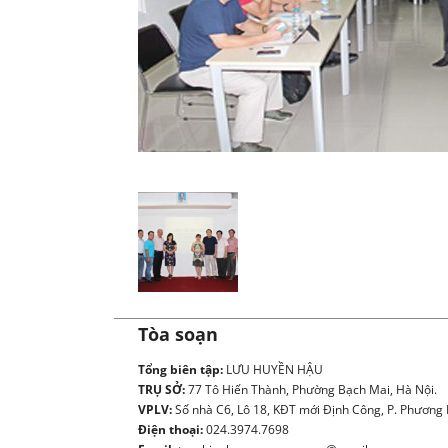
Ủ
Tòa soạn
Tổng biên tập:
LƯU HUYỀN HẬU
TRỤ SỞ:
77 Tô Hiến Thành, Phường Bạch Mai, Hà Nội.
VPLV:
Số nhà C6, Lô 18, KĐT mới Định Công, P. Phương L
Điện thoại:
024.3974.7698