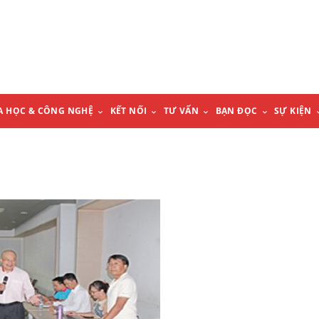
A HỌC & CÔNG NGHỆ
KẾT NỐI
TƯ VẤN
BẠN ĐỌC
SỰ KIỆN