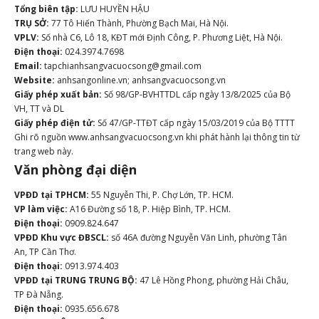
Tổng biên tập:
LƯU HUYỀN HẬU
TRỤ SỞ:
77 Tô Hiến Thành, Phường Bạch Mai, Hà Nội.
VPLV:
Số nhà C6, Lô 18, KĐT mới Định Công, P. Phương Liệt, Hà Nội.
Điện thoại:
024.3974.7698
Email:
tapchianhsangvacuocsong@gmail.com
Website:
anhsangonline.vn; anhsangvacuocsong.vn
Giấy phép xuất bản:
Số 98/GP-BVHTTDL cấp ngày 13/8/2025 của Bộ
VH, TT và DL
Giấy phép điện tử:
Số 47/GP-TTĐT cấp ngày 15/03/2019 của Bộ TTTT
Ghi rõ nguồn www.anhsangvacuocsong.vn khi phát hành lại thông tin từ
trang web này.
Văn phòng đại diện
VPĐD tại TPHCM:
55 Nguyễn Thi, P. Chợ Lớn, TP. HCM.
VP làm việc:
A16 Đường số 18, P. Hiệp Bình, TP. HCM.
Điện thoại:
0909.824.647
VPĐD Khu vực ĐBSCL:
số 46A đường Nguyễn Văn Linh, phường Tân
An, TP Cần Thơ.
Điện thoại:
0913.974.403
VPĐD tại TRUNG TRUNG BỘ:
47 Lê Hồng Phong, phường Hải Châu,
TP Đà Nẵng.
Điện thoại:
0935.656.678