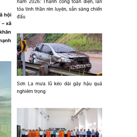
năm 2026: Thành công toàn diện, lan
tỏa tinh thần rèn luyện, sẵn sàng chiến
ã hội
đấu
 – xã
 khăn
 mạnh
Sơn La mưa lũ kéo dài gây hậu quả
nghiêm trọng