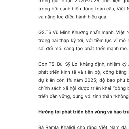
trong giai đoạn 2020-2025, thể hiện qu
trong bối cảnh biến động toàn cầu, Việt 
và năng lực điều hành hiệu quả.
GS.TS Vũ Minh Khương nhấn mạnh, Việt N
trong hai thập kỷ tới, với tiềm lực vĩ m
số, đổi mới sáng tạo phát triển mạnh mẽ.
Còn TS. Bùi Sỹ Lợi khẳng định, nhiệm kỳ 
phát triển kinh tế và tiến bộ, công bằng
dự kiến còn 1% năm 2025; độ bao phủ bả
chính sách xã hội được triển khai “đồng 
triển bền vững, đúng với tinh thần “không đ
Hướng tới phát triển bền vững và bao t
Bà Ramla Khalidi cho rằng Việt Nam đã đ