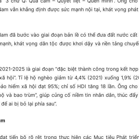
a “3 chữ Q: Quả cảm – Quyết liệt – Quên mình”. Ông cho
Nam vẫn khẳng định được sức mạnh nội tại, khát vọng phát 
am đã bước vào giai đoạn bản lề có thể đưa đất nước cất
ô mạnh, khát vọng dân tộc được khơi dậy và nền tảng chuyể
2021-2025 là giai đoạn “đặc biệt thành công trong kết hợp
 xã hội”. Tỉ lệ hộ nghèo giảm từ 4,4% (2021) xuống 1,9% (2
o hiểm xã hội đạt 95%; chỉ số HDI tăng 18 lần. Ông cho
bộ và bao trùm”, giúp củng cố niềm tin nhân dân, thúc đẩy
ể ai bị bỏ lại phía sau”.
rùm
ạt tiến bộ rõ rệt trong thực hiện các Mục tiêu Phát triể