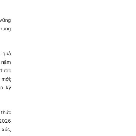
 vững
trung
t quả
n năm
 được
 mới;
ào kỷ
 thức
-2026
 xúc,