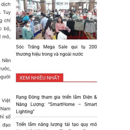
 dịch
. Tuy
g chí
c bộ,
ĩ mô,
Sóc Trăng Mega Sale qui tụ 200
thương hiệu trong và ngoài nước
. Nền
rước,
người
XEM NHIỀU NHẤT
Rạng Đông tham gia triển lãm Điện &
 Việt
Năng Lượng: “SmartHome – Smart
t Nam
Lighting”
hỉ số
Triển lãm năng lượng tái tạo quy mô
h đạo