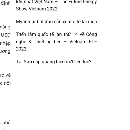
lớn nhất Việt Nam – The Future Energy
 định
Show Vietnam 2022
Myanmar bắt đầu sản xuất ô tô lai điện
 năng
Triển lãm quốc tế lần thứ 14 về Công
ỷ USD
nghệ & Thiết bị điện – Vietnam ETE
 nhập
2022
hương
Tại Sao cáp quang biển đứt liên tục?
ức và
c nội
h phủ