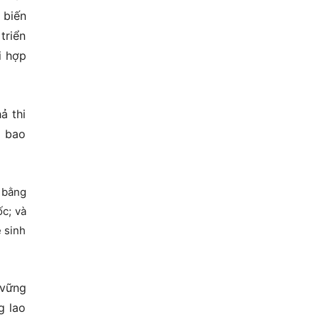
 biến
triển
i hợp
ả thi
i bao
 bằng
ốc; và
 sinh
 vững
g lao