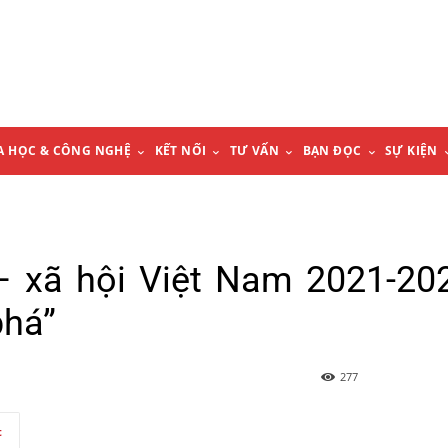
A HỌC & CÔNG NGHỆ
KẾT NỐI
TƯ VẤN
BẠN ĐỌC
SỰ KIỆN
– xã hội Việt Nam 2021-20
phá”
277
t