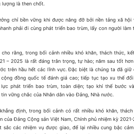
lượng là then chốt.
rưởng chỉ bền vững khi được nâng đỡ bởi nền tảng xã hội
nhanh phải đi cùng phát triển bao trùm, lấy con người làm 
cho rằng, trong bối cảnh nhiều khó khăn, thách thức, kế
1 – 2025 là rất đáng trân trọng, tự hào; năm sau tốt hơ
ớc trên hầu hết các lĩnh vực. Đặc biệt là chúng ta đã giữ
cộng đồng quốc tế đánh giá cao; tiếp tục tạo xu thế đổi
 lực phát triển bao trùm, toàn diện; tạo khí thế bước v
 tin vững chắc của Nhân dân vào Đảng, Nhà nước.
hẳng định, trong bối cảnh có rất nhiều khó khăn, thách
diện của Đảng Cộng sản Việt Nam, Chính phủ nhiệm kỳ 2021
t sắc các nhiệm vụ được giao, để lại nhiều cung bậc cảm