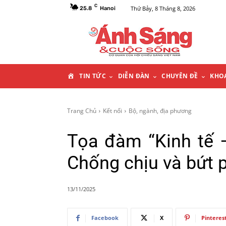
C
Thứ Bảy, 8 Tháng 8, 2026
25.8
Hanoi
T
TIN TỨC
DIỄN ĐÀN
CHUYÊN ĐỀ
KHO
R
Trang Chủ
Kết nối
Bộ, ngành, địa phương
A
Tọa đàm “Kinh tế 
N
Chống chịu và bứt 
G
13/11/2025
C
Facebook
X
Pinteres
H