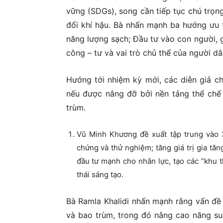
vững (SDGs), song cần tiếp tục chú trọng
đổi khí hậu. Bà nhấn mạnh ba hướng ưu t
năng lượng sạch; Đầu tư vào con người, g
công – tư và vai trò chủ thể của người dâ
Hướng tới nhiệm kỳ mới, các diễn giả ch
nếu được nâng đỡ bởi nền tảng thể chế 
trùm.
Vũ Minh Khương đề xuất tập trung vào 3
chứng và thử nghiệm; tăng giá trị gia tăn
đầu tư mạnh cho nhân lực, tạo các “khu t
thái sáng tạo.
Bà Ramla Khalidi nhấn mạnh rằng vấn đề 
và bao trùm, trong đó nâng cao năng suấ