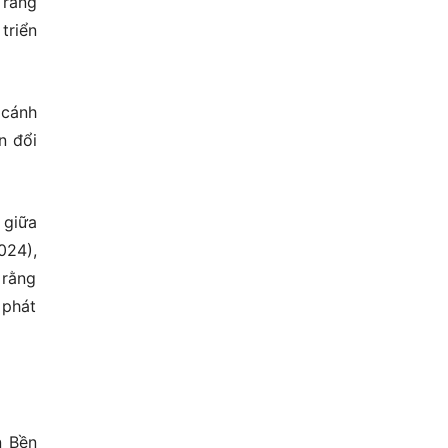
 rằng
triển
 cánh
n đổi
 giữa
024),
 rằng
 phát
n Bền