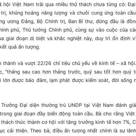
 hội Việt Nam trải qua nhiều thử thách chưa từng có: Đại
h trị, khủng hoảng năng lượng và chuỗi cung ứng toàn cầu
ng ương Đảng, Bộ Chính trị, Ban Bí thư, đứng đầu là đồn
Chính phủ, Thủ tướng Chính phủ, cùng sự vào cuộc của cá
 giai đoạn dị biệt và khắc nghiệt này, duy trì ổn định v
 kết quả ấn tượng.
 thành và vượt 22/26 chỉ tiêu chủ yếu về kinh tế – xã hội
ực, “tháng sau cao hơn tháng trước, quý sau tốt hơn quý t
i lớn được bảo đảm, lạm phát được kiểm soát, đời sống 
, Trưởng Đại diện thường trú UNDP tại Việt Nam đánh giá
trong giai đoạn đầy biến động toàn cầu. Bà cho rằng Việ
thách thức thành cơ hội với tăng trưởng kinh tế hơn 7%, C
ục cải thiện. Theo bà, điều ấn tượng nhất chính là sự lãn