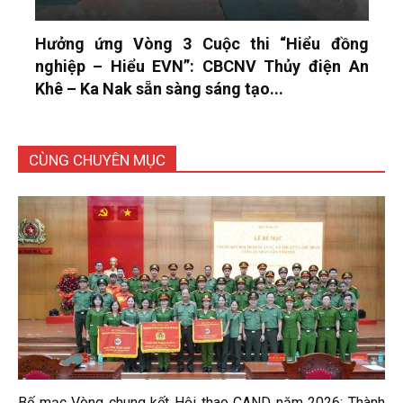
Hưởng ứng Vòng 3 Cuộc thi “Hiểu đồng
nghiệp – Hiểu EVN”: CBCNV Thủy điện An
Khê – Ka Nak sẵn sàng sáng tạo...
CÙNG CHUYÊN MỤC
Bế mạc Vòng chung kết Hội thao CAND năm 2026: Thành