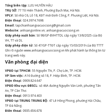
Tổng biên tập:
LƯU HUYỀN HẬU
TRỤ SỞ:
77 Tô Hiến Thành, Phường Bạch Mai, Hà Nội.
VPLV:
Số nhà C6, Lô 18, KĐT mới Định Công, P. Phương Liệt, Hà Nội.
Điện thoại:
024.3974.7698
Email:
tapchianhsangvacuocsong@gmail.com
Website:
anhsangonline.vn; anhsangvacuocsong.vn
Giấy phép xuất bản:
Số 98/GP-BVHTTDL cấp ngày 13/8/2025 của Bộ
VH, TT và DL
Giấy phép điện tử:
Số 47/GP-TTĐT cấp ngày 15/03/2019 của Bộ TTTT
Ghi rõ nguồn www.anhsangvacuocsong.vn khi phát hành lại thông tin từ
trang web này.
Văn phòng đại diện
VPĐD tại TPHCM:
55 Nguyễn Thi, P. Chợ Lớn, TP. HCM.
VP làm việc:
A16 Đường số 18, P. Hiệp Bình, TP. HCM.
Điện thoại:
0909.824.647
VPĐD Khu vực ĐBSCL:
số 46A đường Nguyễn Văn Linh, phường Tân
An, TP Cần Thơ.
Điện thoại:
0913.974.403
VPĐD tại TRUNG TRUNG BỘ:
47 Lê Hồng Phong, phường Hải Châu,
TP Đà Nẵng.
Điện thoại:
0935.656.678