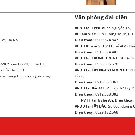
Văn phòng đại diện
VPĐD tại TPHCM:
55 Nguyễn Thi, P
VP làm việc:
A16 Đường số 18, P. H
iệt, Hà Nội.
Điện thoại:
0909.824.647
VPĐD Khu vực ĐBSCL:
số 46A đườn
Điện thoại:
0913.974.403
VPĐD tại TRUNG TRUNG BỘ:
47 Lê
/2025 của Bộ VH, TT và DL
Điện thoại:
0935.656.678
19 của Bộ TTTT
VPĐD tại TÂY NGUYÊN & NTB:
04 
ại thông tin từ trang web này.
Đồng.
Điện thoại:
091 386 5061
VPĐD tại Bắc MT:
35 Tân Hương, P.
Điện thoại:
0912.858.082
PV TT tại Nghệ An:
Điện thoại:
VPĐD tại TÂY BẮC:
Số 808, đường Ch
Điện thoại:
0829.182.668