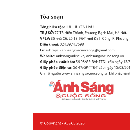
Tòa soạn
Tổng biên tập:
LƯU HUYỀN HẬU
TRỤ SỞ:
77 Tô Hiến Thành, Phường Bạch Mai, Hà Nội.
VPLV:
Số nhà C6, Lô 18, KĐT mới Định Công, P. Phương L
Điện thoại:
024.3974.7698
Email:
tapchianhsangvacuocsong@gmail.com
Website:
anhsangonline.vn; anhsangvacuocsong.vn
Giấy phép xuất bản:
Số 98/GP-BVHTTDL cấp ngày 13/8
Giấy phép điện tử:
Số 47/GP-TTĐT cấp ngày 15/03/20
Ghi rõ nguồn www.anhsangvacuocsong.vn khi phát hành l
© Copyright - AS&CS 2026