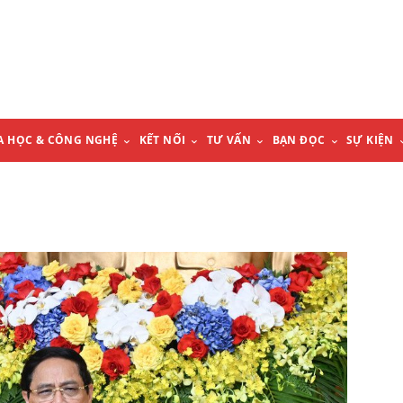
A HỌC & CÔNG NGHỆ
KẾT NỐI
TƯ VẤN
BẠN ĐỌC
SỰ KIỆN