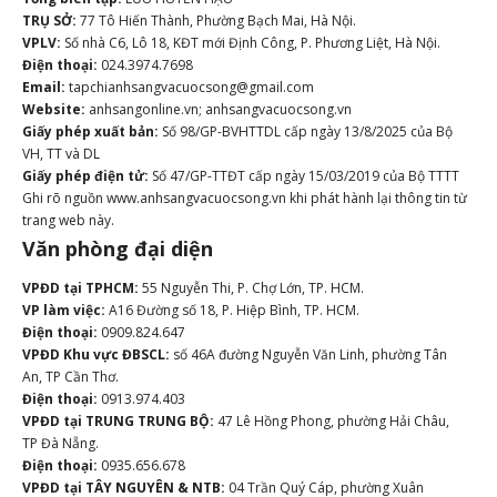
TRỤ SỞ:
77 Tô Hiến Thành, Phường Bạch Mai, Hà Nội.
VPLV:
Số nhà C6, Lô 18, KĐT mới Định Công, P. Phương Liệt, Hà Nội.
Điện thoại:
024.3974.7698
Email:
tapchianhsangvacuocsong@gmail.com
Website:
anhsangonline.vn; anhsangvacuocsong.vn
Giấy phép xuất bản:
Số 98/GP-BVHTTDL cấp ngày 13/8/2025 của Bộ
VH, TT và DL
Giấy phép điện tử:
Số 47/GP-TTĐT cấp ngày 15/03/2019 của Bộ TTTT
Ghi rõ nguồn www.anhsangvacuocsong.vn khi phát hành lại thông tin từ
trang web này.
Văn phòng đại diện
VPĐD tại TPHCM:
55 Nguyễn Thi, P. Chợ Lớn, TP. HCM.
VP làm việc:
A16 Đường số 18, P. Hiệp Bình, TP. HCM.
Điện thoại:
0909.824.647
VPĐD Khu vực ĐBSCL:
số 46A đường Nguyễn Văn Linh, phường Tân
An, TP Cần Thơ.
Điện thoại:
0913.974.403
VPĐD tại TRUNG TRUNG BỘ:
47 Lê Hồng Phong, phường Hải Châu,
TP Đà Nẵng.
Điện thoại:
0935.656.678
VPĐD tại TÂY NGUYÊN & NTB:
04 Trần Quý Cáp, phường Xuân