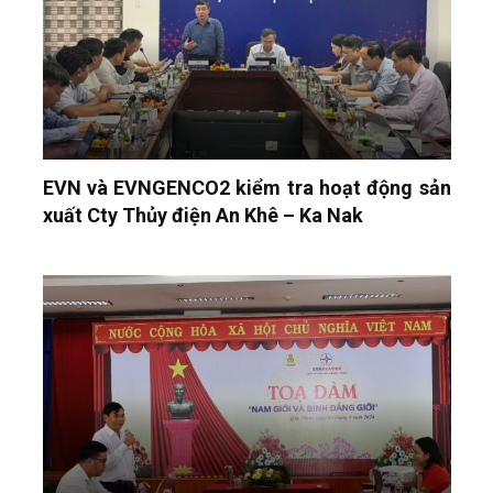
EVN và EVNGENCO2 kiểm tra hoạt động sản
xuất Cty Thủy điện An Khê – Ka Nak