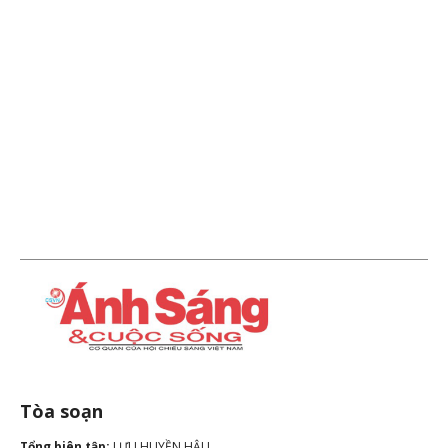
Tòa soạn
Tổng biên tập:
LƯU HUYỀN HẬU