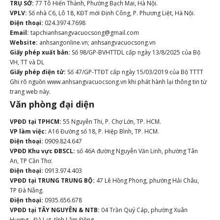
TRỤ SỞ:
77 Tô Hiến Thành, Phường Bạch Mai, Hà Nội.
VPLV:
Số nhà C6, Lô 18, KĐT mới Định Công, P. Phương Liệt, Hà Nội.
Điện thoại:
024.3974.7698
Email:
tapchianhsangvacuocsong@gmail.com
Website:
anhsangonline.vn; anhsangvacuocsong.vn
Giấy phép xuất bản:
Số 98/GP-BVHTTDL cấp ngày 13/8/2025 của Bộ
VH, TT và DL
Giấy phép điện tử:
Số 47/GP-TTĐT cấp ngày 15/03/2019 của Bộ TTTT
Ghi rõ nguồn www.anhsangvacuocsong.vn khi phát hành lại thông tin từ
trang web này.
Văn phòng đại diện
VPĐD tại TPHCM:
55 Nguyễn Thi, P. Chợ Lớn, TP. HCM.
VP làm việc:
A16 Đường số 18, P. Hiệp Bình, TP. HCM.
Điện thoại:
0909.824.647
VPĐD Khu vực ĐBSCL:
số 46A đường Nguyễn Văn Linh, phường Tân
An, TP Cần Thơ.
Điện thoại:
0913.974.403
VPĐD tại TRUNG TRUNG BỘ:
47 Lê Hồng Phong, phường Hải Châu,
TP Đà Nẵng.
Điện thoại:
0935.656.678
VPĐD tại TÂY NGUYÊN & NTB:
04 Trần Quý Cáp, phường Xuân
Hương - Đà Lạt, tỉnh Lâm Đồng.