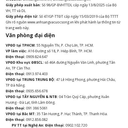
Giấy phép xuất bản:
Số 98/GP-BVHTTDL cấp ngày 13/8/2025 của Bộ
VH, TT và DL
Giấy phép điện tử:
Số 47/GP-TTĐT cấp ngày 15/03/2019 của Bộ TTTT
Ghi rõ nguồn www.anhsangvacuocsong.vn khi phát hành lại thông tin từ
trang web này.
Văn phòng đại diện
VPĐD tại TPHCM:
55 Nguyễn Thi, P. Chợ Lớn, TP. HCM.
VP làm việc:
A16 Đường số 18, P. Hiệp Bình, TP. HCM.
Điện thoại:
0909.824.647
VPĐD Khu vực ĐBSCL:
số 46A đường Nguyễn Văn Linh, phường Tân
An, TP Cần Thơ.
Điện thoại:
0913.974.403
VPĐD tại TRUNG TRUNG BỘ:
47 Lê Hồng Phong, phường Hải Châu,
TP Đà Nẵng.
Điện thoại:
0935.656.678
VPĐD tại TÂY NGUYÊN & NTB:
04 Trần Quý Cáp, phường Xuân
Hương - Đà Lạt, tỉnh Lâm Đồng.
Điện thoại:
091 386 5061
VPĐD tại Bắc MT:
35 Tân Hương, P. Hạc Thành, TP. Thanh Hóa.
Điện thoại:
0912.858.082
PV TT tại Nghệ An:
Điện thoại:
0902.102.720