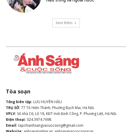
hiệu trong và ngoài nước
Xem thêm
Tòa soạn
Tổng biên tập:
LƯU HUYỀN HẬU
TRỤ SỞ:
77 Tô Hiến Thành, Phường Bạch Mai, Hà Nội.
VPLV:
Số nhà C6, Lô 18, KĐT mới Định Công, P. Phương Liệt, Hà Nội.
Điện thoại:
024.3974.7698
Email:
tapchianhsangvacuocsong@gmail.com
Website:
anhsangonline.vn; anhsangvacuocsong.vn