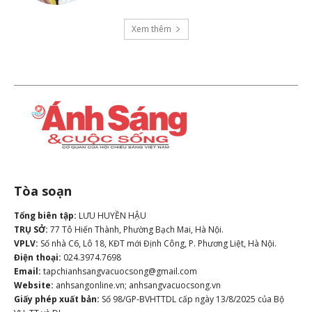
Xem thêm
Tòa soạn
Tổng biên tập:
LƯU HUYỀN HẬU
TRỤ SỞ:
77 Tô Hiến Thành, Phường Bạch Mai, Hà Nội.
VPLV:
Số nhà C6, Lô 18, KĐT mới Định Công, P. Phương Liệt, Hà Nội.
Điện thoại:
024.3974.7698
Email:
tapchianhsangvacuocsong@gmail.com
Website:
anhsangonline.vn; anhsangvacuocsong.vn
Giấy phép xuất bản:
Số 98/GP-BVHTTDL cấp ngày 13/8/2025 của Bộ