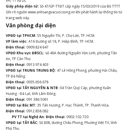
VH, TT và DL
Giấy phép điện tử:
Số 47/GP-TTĐT cấp ngày 15/03/2019 của Bộ TTTT
Ghi rõ nguồn www.anhsangvacuocsong.vn khi phát hành lại thông tin từ
trang web này.
Văn phòng đại diện
VPĐD tại TPHCM:
55 Nguyễn Thi, P. Chợ Lớn, TP. HCM.
VP làm việc:
A16 Đường số 18, P. Hiệp Bình, TP. HCM.
Điện thoại:
0909.824.647
VPĐD Khu vực ĐBSCL:
số 46A đường Nguyễn Văn Linh, phường Tân
An, TP Cần Thơ.
Điện thoại:
0913.974.403
VPĐD tại TRUNG TRUNG BỘ:
47 Lê Hồng Phong, phường Hải Châu,
TP Đà Nẵng.
Điện thoại:
0935.656.678
VPĐD tại TÂY NGUYÊN & NTB:
04 Trần Quý Cáp, phường Xuân
Hương - Đà Lạt, tỉnh Lâm Đồng.
Điện thoại:
091 386 5061
VPĐD tại Bắc MT:
35 Tân Hương, P. Hạc Thành, TP. Thanh Hóa.
Điện thoại:
0912.858.082
PV TT tại Nghệ An:
Điện thoại:
0902.102.720
VPĐD tại TÂY BẮC:
Số 808, đường Châu Phong, Phường Việt Trì, tỉnh
Phú Thọ.