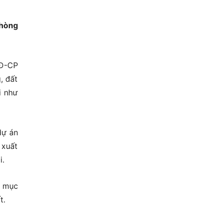
phòng
NĐ-CP
, đất
i như
dự án
 xuất
i.
n mục
t.