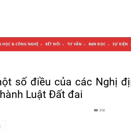
A HỌC & CÔNG NGHỆ
KẾT NỐI
TƯ VẤN
BẠN ĐỌC
SỰ KIỆN
ột số điều của các Nghị đ
i hành Luật Đất đai
318
t