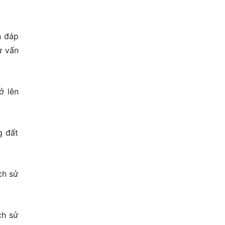
n đáp
ư vấn
ở lên
g đất
ch sử
ch sử