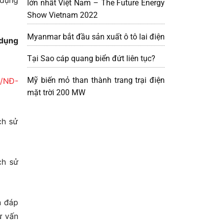
 dụng
lớn nhất Việt Nam – The Future Energy
Show Vietnam 2022
Myanmar bắt đầu sản xuất ô tô lai điện
 dụng
Tại Sao cáp quang biển đứt liên tục?
Mỹ biến mỏ than thành trang trại điện
/NĐ-
mặt trời 200 MW
ch sử
ch sử
n đáp
ư vấn