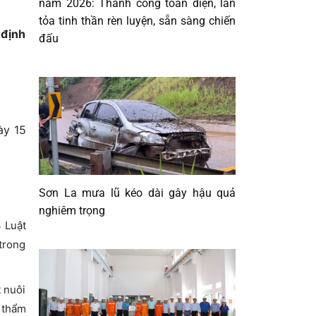
năm 2026: Thành công toàn diện, lan
tỏa tinh thần rèn luyện, sẵn sàng chiến
 định
đấu
y 15
Sơn La mưa lũ kéo dài gây hậu quả
nghiêm trọng
3 Luật
trong
t nuôi
ó thẩm