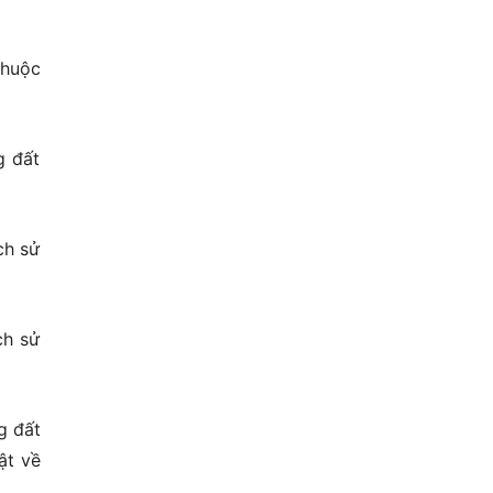
thuộc
g đất
ch sử
ch sử
g đất
ật về