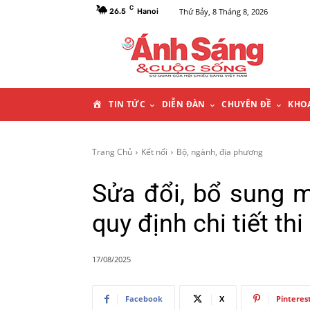
C
Thứ Bảy, 8 Tháng 8, 2026
26.5
Hanoi
T
TIN TỨC
DIỄN ĐÀN
CHUYÊN ĐỀ
KHO
R
Trang Chủ
Kết nối
Bộ, ngành, địa phương
A
Sửa đổi, bổ sung m
N
quy định chi tiết th
G
17/08/2025
C
Facebook
X
Pinteres
H