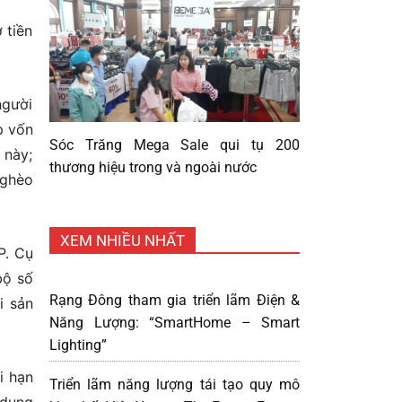
 tiền
người
p vốn
Sóc Trăng Mega Sale qui tụ 200
 này;
thương hiệu trong và ngoài nước
nghèo
XEM NHIỀU NHẤT
P. Cụ
bộ số
Rạng Đông tham gia triển lãm Điện &
i sản
Năng Lượng: “SmartHome – Smart
Lighting”
i hạn
Triển lãm năng lượng tái tạo quy mô