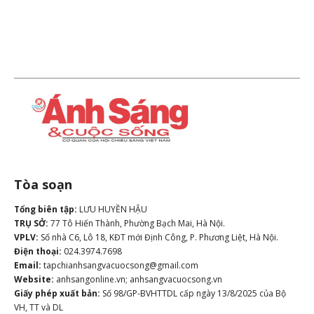
Tòa soạn
Tổng biên tập:
LƯU HUYỀN HẬU
TRỤ SỞ:
77 Tô Hiến Thành, Phường Bạch Mai, Hà Nội.
VPLV:
Số nhà C6, Lô 18, KĐT mới Định Công, P. Phương Liệt, Hà Nội.
Điện thoại:
024.3974.7698
Email:
tapchianhsangvacuocsong@gmail.com
Website:
anhsangonline.vn; anhsangvacuocsong.vn
Giấy phép xuất bản:
Số 98/GP-BVHTTDL cấp ngày 13/8/2025 của Bộ
VH, TT và DL