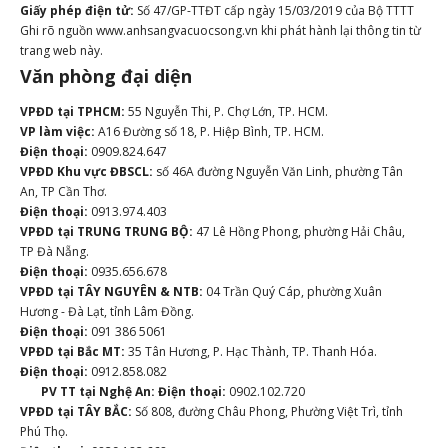
Giấy phép điện tử:
Số 47/GP-TTĐT cấp ngày 15/03/2019 của Bộ TTTT
Ghi rõ nguồn www.anhsangvacuocsong.vn khi phát hành lại thông tin từ
trang web này.
Văn phòng đại diện
VPĐD tại TPHCM:
55 Nguyễn Thi, P. Chợ Lớn, TP. HCM.
VP làm việc:
A16 Đường số 18, P. Hiệp Bình, TP. HCM.
Điện thoại:
0909.824.647
VPĐD Khu vực ĐBSCL:
số 46A đường Nguyễn Văn Linh, phường Tân
An, TP Cần Thơ.
Điện thoại:
0913.974.403
VPĐD tại TRUNG TRUNG BỘ:
47 Lê Hồng Phong, phường Hải Châu,
TP Đà Nẵng.
Điện thoại:
0935.656.678
VPĐD tại TÂY NGUYÊN & NTB:
04 Trần Quý Cáp, phường Xuân
Hương - Đà Lạt, tỉnh Lâm Đồng.
Điện thoại:
091 386 5061
VPĐD tại Bắc MT:
35 Tân Hương, P. Hạc Thành, TP. Thanh Hóa.
Điện thoại:
0912.858.082
PV TT tại Nghệ An:
Điện thoại:
0902.102.720
VPĐD tại TÂY BẮC:
Số 808, đường Châu Phong, Phường Việt Trì, tỉnh
Phú Thọ.