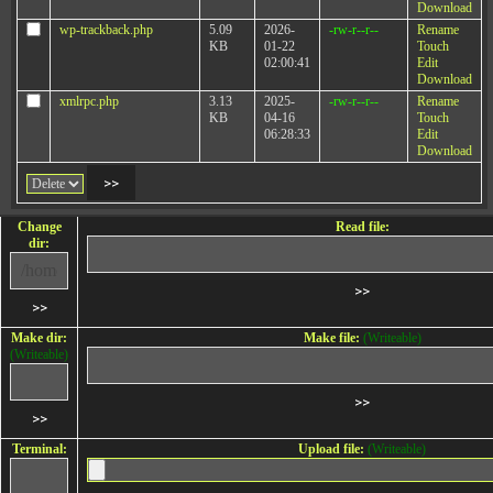
Download
wp-trackback.php
5.09
2026-
-rw-r--r--
Rename
KB
01-22
Touch
02:00:41
Edit
Download
xmlrpc.php
3.13
2025-
-rw-r--r--
Rename
KB
04-16
Touch
06:28:33
Edit
Download
Change
Read file:
dir:
Make dir:
Make file:
(Writeable)
(Writeable)
Terminal:
Upload file:
(Writeable)