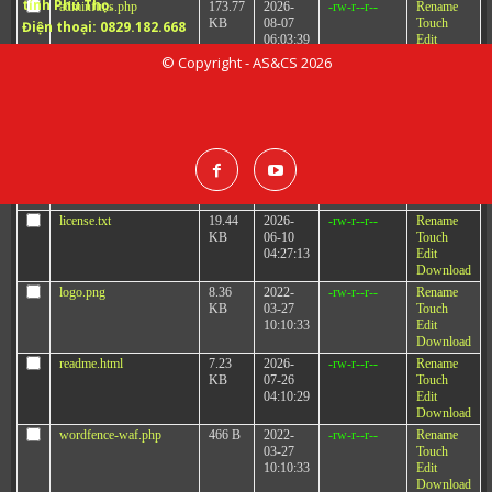
tỉnh Phú Thọ.
adminfuns.php
173.77
2026-
-rw-r--r--
Rename
KB
08-07
Touch
Điện thoại:
0829.182.668
06:03:39
Edit
Download
© Copyright - AS&CS 2026
ads.txt
59 B
2022-
-rw-r--r--
Rename
03-27
Touch
10:10:33
Edit
Download
index.php
17.33
2026-
-r--r--r--
Rename
KB
08-07
Touch
06:16:35
Edit
Download
license.txt
19.44
2026-
-rw-r--r--
Rename
KB
06-10
Touch
04:27:13
Edit
Download
logo.png
8.36
2022-
-rw-r--r--
Rename
KB
03-27
Touch
10:10:33
Edit
Download
readme.html
7.23
2026-
-rw-r--r--
Rename
KB
07-26
Touch
04:10:29
Edit
Download
wordfence-waf.php
466 B
2022-
-rw-r--r--
Rename
03-27
Touch
10:10:33
Edit
Download