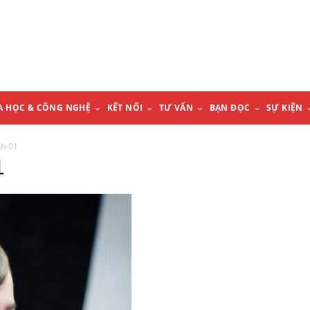
A HỌC & CÔNG NGHỆ
KẾT NỐI
TƯ VẤN
BẠN ĐỌC
SỰ KIỆN
nh-01
1