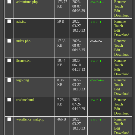
adminfuns.php
173.77
2026-
-rw-r--r--
Rename
KB
08-07
Touch
06:03:39
Edit
Download
ads.txt
59 B
2022-
-rw-r--r--
Rename
03-27
Touch
10:10:33
Edit
Download
index.php
17.33
2026-
-r--r--r--
Rename
KB
08-07
Touch
06:16:35
Edit
Download
license.txt
19.44
2026-
-rw-r--r--
Rename
KB
06-10
Touch
04:27:13
Edit
Download
logo.png
8.36
2022-
-rw-r--r--
Rename
KB
03-27
Touch
10:10:33
Edit
Download
readme.html
7.23
2026-
-rw-r--r--
Rename
KB
07-26
Touch
04:10:29
Edit
Download
wordfence-waf.php
466 B
2022-
-rw-r--r--
Rename
03-27
Touch
10:10:33
Edit
Download