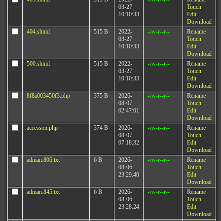
03-27
Touch
10:10:33
Edit
Download
404.shtml
515 B
2022-
-rw-r--r--
Rename
03-27
Touch
10:10:33
Edit
Download
500.shtml
515 B
2022-
-rw-r--r--
Rename
03-27
Touch
10:10:33
Edit
Download
8f8a003450f3.php
375 B
2026-
-rw-r--r--
Rename
08-07
Touch
02:47:01
Edit
Download
accesson.php
374 B
2026-
-rw-r--r--
Rename
08-07
Touch
07:18:32
Edit
Download
adman.806.txt
6 B
2026-
-rw-r--r--
Rename
08-06
Touch
23:29:40
Edit
Download
adman.845.txt
6 B
2026-
-rw-r--r--
Rename
08-06
Touch
23:28:24
Edit
Download