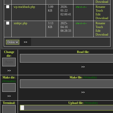
Download
wp-trackback.php
5.09
2026-
-rw-r--r--
Rename
KB
01-22
Touch
02:00:41
Edit
Download
xmlrpc.php
3.13
2025-
-rw-r--r--
Rename
KB
04-16
Touch
06:28:33
Edit
Download
Change
Read file:
dir:
Make dir:
Make file:
(Writeable)
(Writeable)
Terminal:
Upload file:
(Writeable)