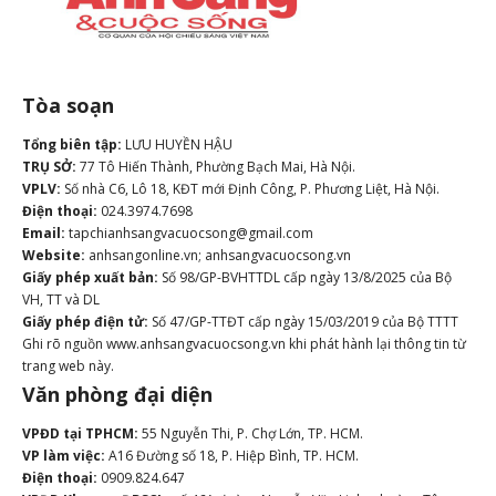
Tòa soạn
Tổng biên tập:
LƯU HUYỀN HẬU
TRỤ SỞ:
77 Tô Hiến Thành, Phường Bạch Mai, Hà Nội.
VPLV:
Số nhà C6, Lô 18, KĐT mới Định Công, P. Phương Liệt, Hà Nội.
Điện thoại:
024.3974.7698
Email:
tapchianhsangvacuocsong@gmail.com
Website:
anhsangonline.vn; anhsangvacuocsong.vn
Giấy phép xuất bản:
Số 98/GP-BVHTTDL cấp ngày 13/8/2025 của Bộ
VH, TT và DL
Giấy phép điện tử:
Số 47/GP-TTĐT cấp ngày 15/03/2019 của Bộ TTTT
Ghi rõ nguồn www.anhsangvacuocsong.vn khi phát hành lại thông tin từ
trang web này.
Văn phòng đại diện
VPĐD tại TPHCM:
55 Nguyễn Thi, P. Chợ Lớn, TP. HCM.
VP làm việc:
A16 Đường số 18, P. Hiệp Bình, TP. HCM.
Điện thoại:
0909.824.647