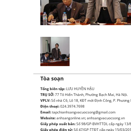
Ủ
Tòa soạn
Tổng biên tập:
LƯU HUYỀN HẬU
TRỤ SỞ:
77 Tô Hiến Thành, Phường Bạch Mai, Hà Nội.
VPLV:
Số nhà C6, Lô 18, KĐT mới Định Công, P. Phương L
Điện thoại:
024.3974.7698
Email:
tapchianhsangvacuocsong@gmail.com
Website:
anhsangonline.vn; anhsangvacuocsong.vn
Giấy phép xuất bản:
Số 98/GP-BVHTTDL cấp ngày 13/8
Giấy phép điện tử:
Số 47/GP-TTĐT cấp ngày 15/03/20