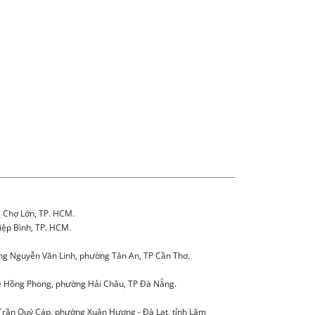
. Chợ Lớn, TP. HCM.
iệp Bình, TP. HCM.
g Nguyễn Văn Linh, phường Tân An, TP Cần Thơ.
 Hồng Phong, phường Hải Châu, TP Đà Nẵng.
Trần Quý Cáp, phường Xuân Hương - Đà Lạt, tỉnh Lâm