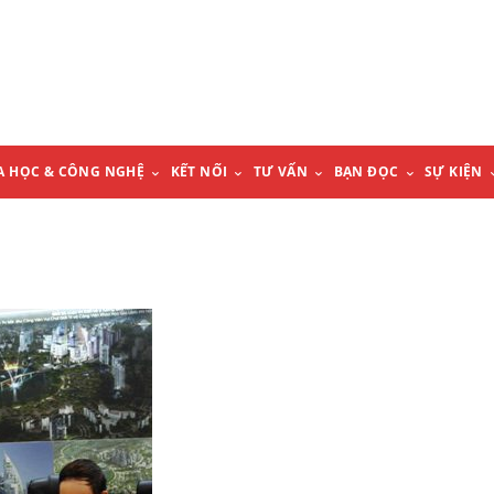
A HỌC & CÔNG NGHỆ
KẾT NỐI
TƯ VẤN
BẠN ĐỌC
SỰ KIỆN