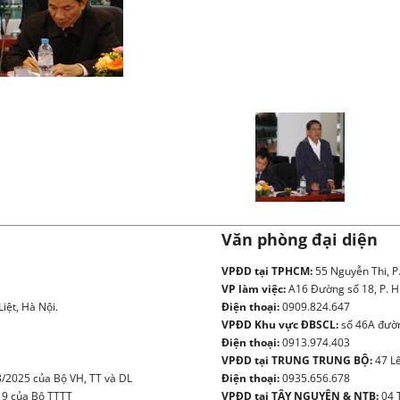
Văn phòng đại diện
VPĐD tại TPHCM:
55 Nguyễn Thi, P
VP làm việc:
A16 Đường số 18, P. H
iệt, Hà Nội.
Điện thoại:
0909.824.647
VPĐD Khu vực ĐBSCL:
số 46A đườn
Điện thoại:
0913.974.403
VPĐD tại TRUNG TRUNG BỘ:
47 Lê
/2025 của Bộ VH, TT và DL
Điện thoại:
0935.656.678
19 của Bộ TTTT
VPĐD tại TÂY NGUYÊN & NTB:
04 