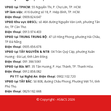
VPĐD tại TPHCM:
55 Nguyễn Thi, P. Chợ Lớn, TP. HCM.
VP làm việc:
A16 Đường số 18, P. Hiệp Bình, TP. HCM.
Điện thoại:
0909.824.647
VPĐD Khu vực ĐBSCL:
số 46A đường Nguyễn Văn Linh, phường Tân
An, TP Cần Thơ.
Điện thoại:
0913.974.403
VPĐD tại TRUNG TRUNG BỘ:
47 Lê Hồng Phong, phường Hải Châu,
TP Đà Nẵng.
Điện thoại:
0935.656.678
VPĐD tại TÂY NGUYÊN & NTB:
04 Trần Quý Cáp, phường Xuân
Hương - Đà Lạt, tỉnh Lâm Đồng.
Điện thoại:
091 386 5061
VPĐD tại Bắc MT:
35 Tân Hương, P. Hạc Thành, TP. Thanh Hóa.
Điện thoại:
0912.858.082
PV TT tại Nghệ An:
Điện thoại:
0902.102.720
VPĐD tại TÂY BẮC:
Số 808, đường Châu Phong, Phường Việt Trì, tỉnh
Phú Thọ.
Điện thoại:
0829.182.668
© Copyright - AS&CS 2026