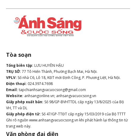
Tòa soạn
Tổng biên tập:
LƯU HUYỀN HẬU
TRỤ SỞ:
77 Tô Hiến Thành, Phường Bạch Mai, Hà Nội.
VPLV:
Số nhà C6, Lô 18, KĐT mới Định Công, P. Phương Liệt, Hà Nội.
Điện thoại:
024.3974.7698
Email:
tapchianhsangvacuocsong@gmail.com
Website:
anhsangonline.vn; anhsangvacuocsong.vn
Giấy phép xuất bản:
Số 98/GP-BVHTTDL cấp ngày 13/8/2025 của Bộ
VH, TT và DL
Giấy phép điện tử:
Số 47/GP-TTĐT cấp ngày 15/03/2019 của Bộ TTTT
Ghi rõ nguồn www.anhsangvacuocsong.vn khi phát hành lại thông tin từ
trang web này.
Văn phòng đại diện