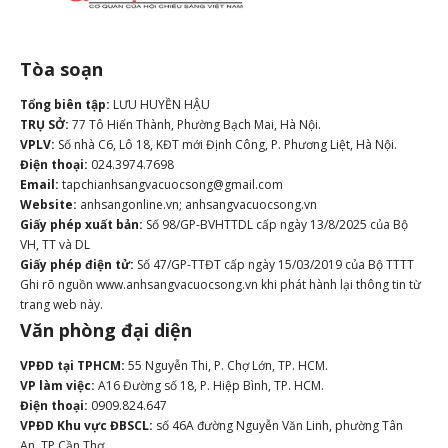
Tòa soạn
Tổng biên tập:
LƯU HUYỀN HẬU
TRỤ SỞ:
77 Tô Hiến Thành, Phường Bạch Mai, Hà Nội.
VPLV:
Số nhà C6, Lô 18, KĐT mới Định Công, P. Phương Liệt, Hà Nội.
Điện thoại:
024.3974.7698
Email:
tapchianhsangvacuocsong@gmail.com
Website:
anhsangonline.vn; anhsangvacuocsong.vn
Giấy phép xuất bản:
Số 98/GP-BVHTTDL cấp ngày 13/8/2025 của Bộ
VH, TT và DL
Giấy phép điện tử:
Số 47/GP-TTĐT cấp ngày 15/03/2019 của Bộ TTTT
Ghi rõ nguồn www.anhsangvacuocsong.vn khi phát hành lại thông tin từ
trang web này.
Văn phòng đại diện
VPĐD tại TPHCM:
55 Nguyễn Thi, P. Chợ Lớn, TP. HCM.
VP làm việc:
A16 Đường số 18, P. Hiệp Bình, TP. HCM.
Điện thoại:
0909.824.647
VPĐD Khu vực ĐBSCL:
số 46A đường Nguyễn Văn Linh, phường Tân
An, TP Cần Thơ.