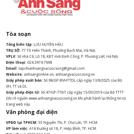
Tòa soạn
Tổng biên tập:
LƯU HUYỀN HẬU
TRỤ SỞ:
77 Tô Hiến Thành, Phường Bạch Mai, Hà Nội.
VPLV:
Số nhà C6, Lô 18, KĐT mới Định Công, P. Phương Liệt, Hà Nội.
Điện thoại:
024.3974.7698
Email:
tapchianhsangvacuocsong@gmail.com
Website:
anhsangonline.vn; anhsangvacuocsong.vn
Giấy phép xuất bản:
Số 98/GP-BVHTTDL cấp ngày 13/8/2025 của Bộ
VH, TT và DL
Giấy phép điện tử:
Số 47/GP-TTĐT cấp ngày 15/03/2019 của Bộ TTTT
Ghi rõ nguồn www.anhsangvacuocsong.vn khi phát hành lại thông tin từ
trang web này.
Văn phòng đại diện
VPĐD tại TPHCM:
55 Nguyễn Thi, P. Chợ Lớn, TP. HCM.
VP làm việc:
A16 Đường số 18, P. Hiệp Bình, TP. HCM.