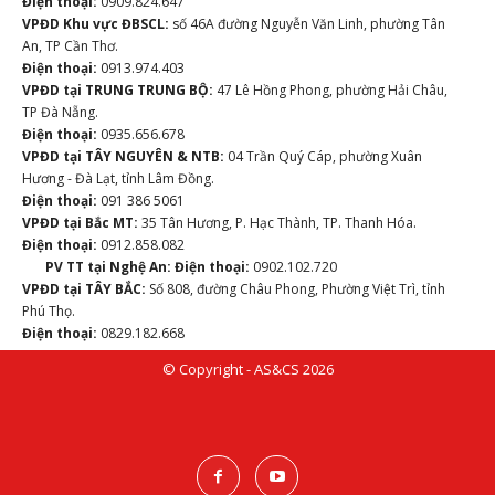
Điện thoại:
0909.824.647
VPĐD Khu vực ĐBSCL:
số 46A đường Nguyễn Văn Linh, phường Tân
An, TP Cần Thơ.
Điện thoại:
0913.974.403
VPĐD tại TRUNG TRUNG BỘ:
47 Lê Hồng Phong, phường Hải Châu,
TP Đà Nẵng.
Điện thoại:
0935.656.678
VPĐD tại TÂY NGUYÊN & NTB:
04 Trần Quý Cáp, phường Xuân
Hương - Đà Lạt, tỉnh Lâm Đồng.
Điện thoại:
091 386 5061
VPĐD tại Bắc MT:
35 Tân Hương, P. Hạc Thành, TP. Thanh Hóa.
Điện thoại:
0912.858.082
PV TT tại Nghệ An:
Điện thoại:
0902.102.720
VPĐD tại TÂY BẮC:
Số 808, đường Châu Phong, Phường Việt Trì, tỉnh
Phú Thọ.
Điện thoại:
0829.182.668
© Copyright - AS&CS 2026