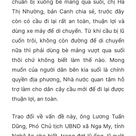
chuẩn bị xuống bè mảng qua suối, chị Hà
Thị Nhường, bản Canh chia sẻ, trước đây
còn có cầu đi lại rất an toàn, thuận lợi và
dùng xe máy để di chuyển. Từ khi cầu bị lũ
cuốn trôi, không còn đường để di chuyển
nữa thì phải dùng bè mảng vượt qua suối
thôi chứ không biết làm thế nào. Mong
muốn của người dân bên kia suối là chính
quyền địa phương, Nhà nước quan tâm hỗ
trợ làm cho dân cây cầu mới để đi lại được
thuận lợi, an toàn.
Trao đổi về vấn đề này, ông Lương Tuấn
Dũng, Phó Chủ tịch UBND xã Nga My, tỉnh
Nghệ An cho biết, trong đợt lũ ống, lũ quét