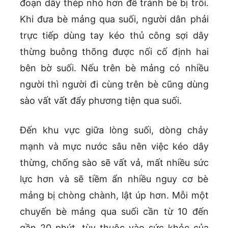
đoạn dây thép nhỏ hơn để tránh bè bị trôi.
Khi đưa bè mảng qua suối, người dân phải
trực tiếp dùng tay kéo thủ công sợi dây
thừng buông thõng được nối cố định hai
bên bờ suối. Nếu trên bè mảng có nhiều
người thì người đi cùng trên bè cũng dùng
sào vất vất đẩy phương tiện qua suối.
Đến khu vực giữa lòng suối, dòng chảy
mạnh và mực nước sâu nên việc kéo dây
thừng, chống sào sẽ vất vả, mất nhiều sức
lực hơn và sẽ tiềm ẩn nhiều nguy cơ bè
mảng bị chòng chành, lật úp hơn. Mỗi một
chuyến bè mảng qua suối cần từ 10 đến
gần 20 phút, tùy thuộc vào sức khỏe của