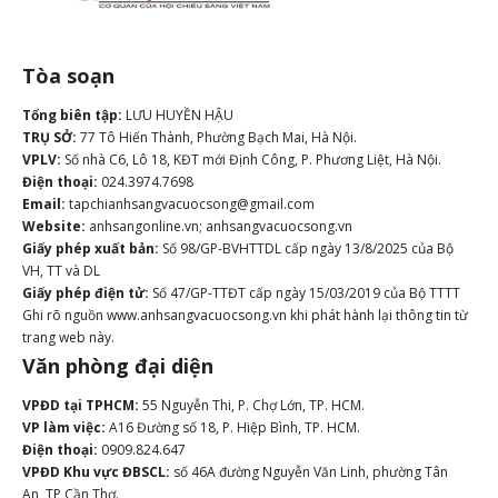
Tòa soạn
Tổng biên tập:
LƯU HUYỀN HẬU
TRỤ SỞ:
77 Tô Hiến Thành, Phường Bạch Mai, Hà Nội.
VPLV:
Số nhà C6, Lô 18, KĐT mới Định Công, P. Phương Liệt, Hà Nội.
Điện thoại:
024.3974.7698
Email:
tapchianhsangvacuocsong@gmail.com
Website:
anhsangonline.vn; anhsangvacuocsong.vn
Giấy phép xuất bản:
Số 98/GP-BVHTTDL cấp ngày 13/8/2025 của Bộ
VH, TT và DL
Giấy phép điện tử:
Số 47/GP-TTĐT cấp ngày 15/03/2019 của Bộ TTTT
Ghi rõ nguồn www.anhsangvacuocsong.vn khi phát hành lại thông tin từ
trang web này.
Văn phòng đại diện
VPĐD tại TPHCM:
55 Nguyễn Thi, P. Chợ Lớn, TP. HCM.
VP làm việc:
A16 Đường số 18, P. Hiệp Bình, TP. HCM.
Điện thoại:
0909.824.647
VPĐD Khu vực ĐBSCL:
số 46A đường Nguyễn Văn Linh, phường Tân
An, TP Cần Thơ.