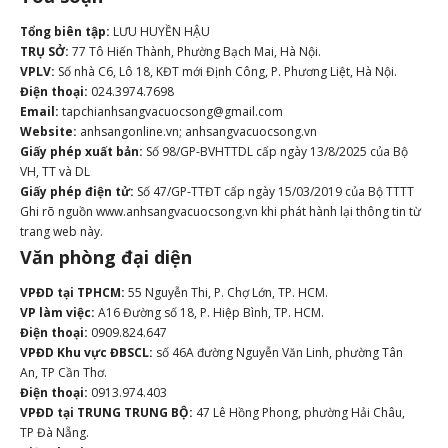
Tổng biên tập:
LƯU HUYỀN HẬU
TRỤ SỞ:
77 Tô Hiến Thành, Phường Bạch Mai, Hà Nội.
VPLV:
Số nhà C6, Lô 18, KĐT mới Định Công, P. Phương Liệt, Hà Nội.
Điện thoại:
024.3974.7698
Email:
tapchianhsangvacuocsong@gmail.com
Website:
anhsangonline.vn; anhsangvacuocsong.vn
Giấy phép xuất bản:
Số 98/GP-BVHTTDL cấp ngày 13/8/2025 của Bộ
VH, TT và DL
Giấy phép điện tử:
Số 47/GP-TTĐT cấp ngày 15/03/2019 của Bộ TTTT
Ghi rõ nguồn www.anhsangvacuocsong.vn khi phát hành lại thông tin từ
trang web này.
Văn phòng đại diện
VPĐD tại TPHCM:
55 Nguyễn Thi, P. Chợ Lớn, TP. HCM.
VP làm việc:
A16 Đường số 18, P. Hiệp Bình, TP. HCM.
Điện thoại:
0909.824.647
VPĐD Khu vực ĐBSCL:
số 46A đường Nguyễn Văn Linh, phường Tân
An, TP Cần Thơ.
Điện thoại:
0913.974.403
VPĐD tại TRUNG TRUNG BỘ:
47 Lê Hồng Phong, phường Hải Châu,
TP Đà Nẵng.