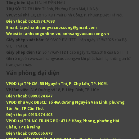
Tổng biên tập:
LƯU HUYỀN HẬU
TRỤ SỞ:
77 Tô Hiến Thành, Phường Bạch Mai, Hà Nội.
VPLV:
Số nhà C6, Lô 18, KĐT mới Định Công, P. Phương Liệt, Hà Nội.
Điện thoại:
024.3974.7698
Email:
tapchianhsangvacuocsong@gmail.com
Website:
anhsangonline.vn; anhsangvacuocsong.vn
Giấy phép xuất bản:
Số 98/GP-BVHTTDL cấp ngày 13/8/2025 của Bộ
VH, TT và DL
Giấy phép điện tử:
Số 47/GP-TTĐT cấp ngày 15/03/2019 của Bộ TTTT
Ghi rõ nguồn www.anhsangvacuocsong.vn khi phát hành lại thông tin từ
trang web này.
Văn phòng đại diện
VPĐD tại TPHCM:
55 Nguyễn Thi, P. Chợ Lớn, TP. HCM.
VP làm việc:
A16 Đường số 18, P. Hiệp Bình, TP. HCM.
Điện thoại:
0909.824.647
VPĐD Khu vực ĐBSCL:
số 46A đường Nguyễn Văn Linh, phường
Tân An, TP Cần Thơ.
Điện thoại:
0913.974.403
VPĐD tại TRUNG TRUNG BỘ:
47 Lê Hồng Phong, phường Hải
Châu, TP Đà Nẵng.
Điện thoại:
0935.656.678