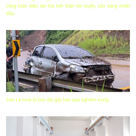
công toàn diện, lan tỏa tinh thần rèn luyện, sẵn sàng chiến
đấu
Sơn La mưa lũ kéo dài gây hậu quả nghiêm trọng