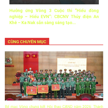
Hưởng ứng Vòng 3 Cuộc thi “Hiểu đồng
nghiệp – Hiểu EVN”: CBCNV Thủy điện An
Khê – Ka Nak sẵn sàng sáng tạo...
CÙNG CHUYÊN MỤC
Bế mạc Vòng chung kết Hội thao CAND năm 2026: Thành