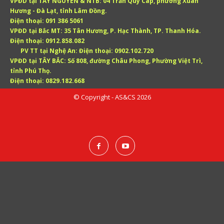
VPĐD tại TÂY NGUYÊN & NTB:
04 Trần Quý Cáp, phường Xuân
Hương - Đà Lạt, tỉnh Lâm Đồng.
Điện thoại:
091 386 5061
VPĐD tại Bắc MT:
35 Tân Hương, P. Hạc Thành, TP. Thanh Hóa.
Điện thoại:
0912.858.082
PV TT tại Nghệ An:
Điện thoại:
0902.102.720
VPĐD tại TÂY BẮC:
Số 808, đường Châu Phong, Phường Việt Trì,
tỉnh Phú Thọ.
Điện thoại:
0829.182.668
© Copyright - AS&CS 2026