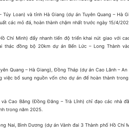
– Túy Loan) và tỉnh Hà Giang (dự án Tuyên Quang – Hà G
uất các mỏ đá, hoàn thành chậm nhất trước ngày 15/4/202
ồ Chí Minh) đẩy nhanh tiến độ triển khai nút giao với ca
i thác đồng bộ 20km dự án Bến Lức – Long Thành và
uyên Quang – Hà Giang), Đồng Tháp (dự án Cao Lãnh – An
ng việc bổ sung nguồn vốn cho dự án để hoàn thành tron
 và Cao Bằng (Đồng Đăng – Trà Lĩnh) chỉ đạo các nhà đầ
ành trong năm 2025.
ng Nai, Bình Dương (dự án Vành đai 3 Thành phố Hồ Chí M