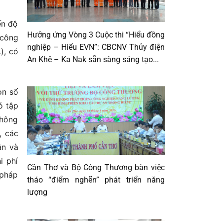
ến độ
Hưởng ứng Vòng 3 Cuộc thi “Hiểu đồng
 công
nghiệp – Hiểu EVN”: CBCNV Thủy điện
), có
An Khê – Ka Nak sẵn sàng sáng tạo...
on số
ó tập
thông
, các
ân và
i phí
Cần Thơ và Bộ Công Thương bàn việc
 pháp
tháo “điểm nghẽn” phát triển năng
lượng