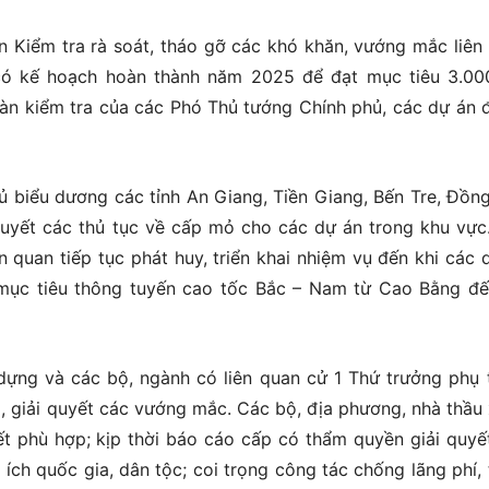
 Kiểm tra rà soát, tháo gỡ các khó khăn, vướng mắc liên
có kế hoạch hoàn thành năm 2025 để đạt mục tiêu 3.0
àn kiểm tra của các Phó Thủ tướng Chính phủ, các dự án 
 biểu dương các tỉnh An Giang, Tiền Giang, Bến Tre, Đồng
quyết các thủ tục về cấp mỏ cho các dự án trong khu vực
 quan tiếp tục phát huy, triển khai nhiệm vụ đến khi các 
mục tiêu thông tuyến cao tốc Bắc – Nam từ Cao Bằng đ
ựng và các bộ, ngành có liên quan cử 1 Thứ trưởng phụ 
a, giải quyết các vướng mắc. Các bộ, địa phương, nhà thầu 
ết phù hợp; kịp thời báo cáo cấp có thẩm quyền giải quyế
 ích quốc gia, dân tộc; coi trọng công tác chống lãng phí,