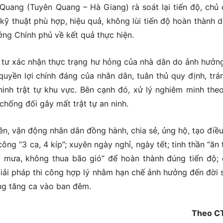
uang (Tuyên Quang – Hà Giang) rà soát lại tiến độ, chủ
 kỹ thuật phù hợp, hiệu quả, không lùi tiến độ hoàn thành d
ớng Chính phủ về kết quả thực hiện.
 tư xác nhận thực trạng hư hỏng của nhà dân do ảnh hưởn
quyền lợi chính đáng của nhân dân, tuân thủ quy định, trá
 ninh trật tự khu vực. Bên cạnh đó, xử lý nghiêm minh the
chống đối gây mất trật tự an ninh.
n, vận động nhân dân đồng hành, chia sẻ, ủng hộ, tạo điều
 công “3 ca, 4 kíp”; xuyên ngày nghỉ, ngày tết; tinh thần “ăn
ng mưa, không thua bão gió” để hoàn thành đúng tiến độ;
giải pháp thi công hợp lý nhằm hạn chế ảnh hưởng đến đời 
ông tăng ca vào ban đêm.
Theo C