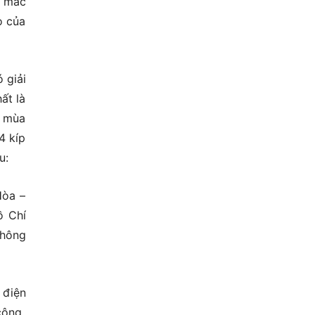
g mắc
o của
 giải
ất là
c mùa
4 kíp
u:
Hòa –
ồ Chí
không
 điện
công.