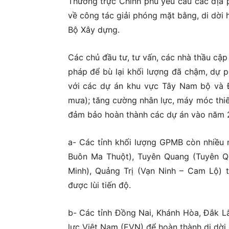
Thường trực Chính phủ yêu cầu các địa 
về công tác giải phóng mặt bằng, di dời 
Bộ Xây dựng.
Các chủ đầu tư, tư vấn, các nhà thầu cập 
pháp để bù lại khối lượng đã chậm, dự phò
với các dự án khu vực Tây Nam bộ và
mưa); tăng cường nhân lực, máy móc thiết 
đảm bảo hoàn thành các dự án vào năm 20
a- Các tỉnh khối lượng GPMB còn nhiều
Buôn Ma Thuột), Tuyên Quang (Tuyên Q
Minh), Quảng Trị (Vạn Ninh – Cam Lộ) 
được lùi tiến độ.
b- Các tỉnh Đồng Nai, Khánh Hòa, Đắk L
lực Việt Nam (EVN) để hoàn thành di dời