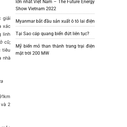
lớn nhất Việt Nam – The Future Energy
Show Vietnam 2022
 giải
Myanmar bắt đầu sản xuất ô tô lai điện
à xác
Tại Sao cáp quang biển đứt liên tục?
 linh
ở cũ;
Mỹ biến mỏ than thành trang trại điện
 tiêu
mặt trời 200 MW
à nhà
ưa
291km
 và 2