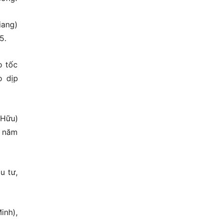
iang)
5.
o tốc
o dịp
 Hữu)
g năm
u tư,
inh),