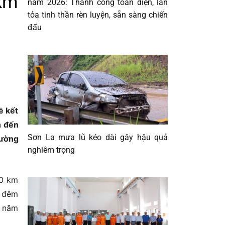
 km
năm 2026: Thành công toàn diện, lan
tỏa tinh thần rèn luyện, sẵn sàng chiến
đấu
ề kết
n đến
Sơn La mưa lũ kéo dài gây hậu quả
đường
nghiêm trọng
00 km
y đêm
o năm