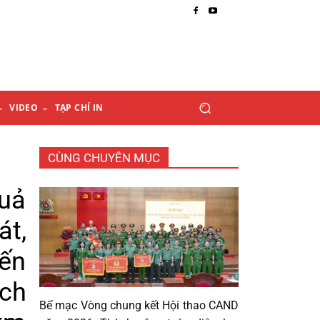
VIDEO
TẠP CHÍ IN
CÙNG CHUYÊN MỤC
quả
át,
đến
ch
Bế mạc Vòng chung kết Hội thao CAND