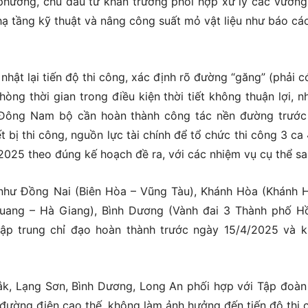
phương, chủ đầu tư khẩn trương phối hợp xử lý các vướn
hạ tầng kỹ thuật và nâng công suất mỏ vật liệu như báo cá
nhật lại tiến độ thi công, xác định rõ đường “găng” (phải có
ng thời gian trong điều kiện thời tiết không thuận lợi, nh
 Đông Nam bộ cần hoàn thành công tác nền đường trướ
bị thi công, nguồn lực tài chính để tổ chức thi công 3 ca 
25 theo đúng kế hoạch đề ra, với các nhiệm vụ cụ thể sa
 như Đồng Nai (Biên Hòa – Vũng Tàu), Khánh Hòa (Khánh 
uang – Hà Giang), Bình Dương (Vành đai 3 Thành phố H
tập trung chỉ đạo hoàn thành trước ngày 15/4/2025 và 
ắk, Lạng Sơn, Bình Dương, Long An phối hợp với Tập đoàn
 đường điện cao thế, không làm ảnh hưởng đến tiến độ thi 