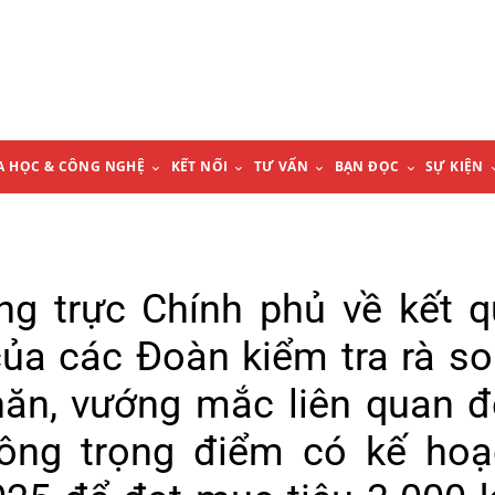
A HỌC & CÔNG NGHỆ
KẾT NỐI
TƯ VẤN
BẠN ĐỌC
SỰ KIỆN
ng trực Chính phủ về kết 
của các Đoàn kiểm tra rà so
hăn, vướng mắc liên quan 
hông trọng điểm có kế hoạ