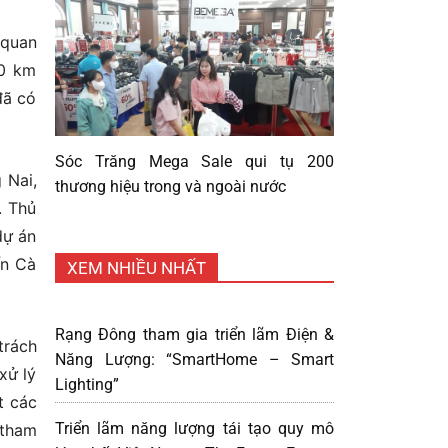
 quan
00 km
đã có
Sóc Trăng Mega Sale qui tụ 200
 Nai,
thương hiệu trong và ngoài nước
. Thủ
dự án
ến Cà
XEM NHIỀU NHẤT
Rạng Đông tham gia triển lãm Điện &
trách
Năng Lượng: “SmartHome – Smart
xử lý
Lighting”
t các
Triển lãm năng lượng tái tạo quy mô
 tham