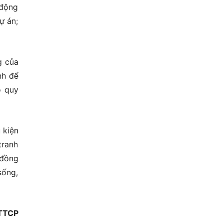
 động
ự án;
g của
nh để
o quy
 kiện
 tranh
 đồng
sống,
TTCP