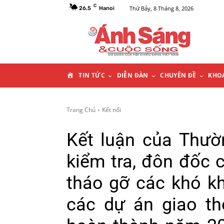
C
Thứ Bảy, 8 Tháng 8, 2026
26.5
Hanoi
T
TIN TỨC
DIỄN ĐÀN
CHUYÊN ĐỀ
KHO
R
Trang Chủ
Kết nối
A
Kết luận của Thườ
N
kiểm tra, đôn đốc 
G
tháo gỡ các khó k
C
các dự án giao t
H