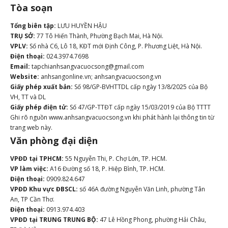
Tòa soạn
Tổng biên tập:
LƯU HUYỀN HẬU
TRỤ SỞ:
77 Tô Hiến Thành, Phường Bạch Mai, Hà Nội.
VPLV:
Số nhà C6, Lô 18, KĐT mới Định Công, P. Phương Liệt, Hà Nội.
Điện thoại:
024.3974.7698
Email:
tapchianhsangvacuocsong@gmail.com
Website:
anhsangonline.vn; anhsangvacuocsong.vn
Giấy phép xuất bản:
Số 98/GP-BVHTTDL cấp ngày 13/8/2025 của Bộ
VH, TT và DL
Giấy phép điện tử:
Số 47/GP-TTĐT cấp ngày 15/03/2019 của Bộ TTTT
Ghi rõ nguồn www.anhsangvacuocsong.vn khi phát hành lại thông tin từ
trang web này.
Văn phòng đại diện
VPĐD tại TPHCM:
55 Nguyễn Thi, P. Chợ Lớn, TP. HCM.
VP làm việc:
A16 Đường số 18, P. Hiệp Bình, TP. HCM.
Điện thoại:
0909.824.647
VPĐD Khu vực ĐBSCL:
số 46A đường Nguyễn Văn Linh, phường Tân
An, TP Cần Thơ.
Điện thoại:
0913.974.403
VPĐD tại TRUNG TRUNG BỘ:
47 Lê Hồng Phong, phường Hải Châu,