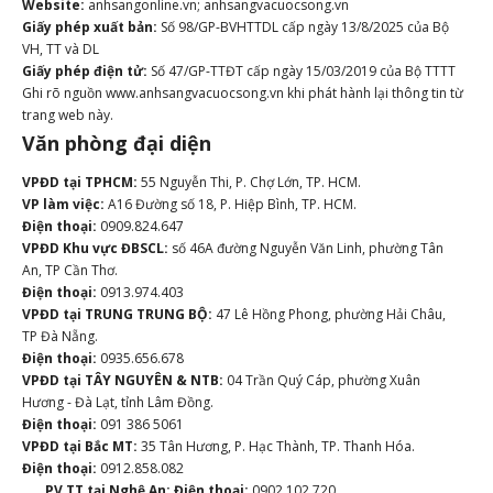
Website:
anhsangonline.vn; anhsangvacuocsong.vn
Giấy phép xuất bản:
Số 98/GP-BVHTTDL cấp ngày 13/8/2025 của Bộ
VH, TT và DL
Giấy phép điện tử:
Số 47/GP-TTĐT cấp ngày 15/03/2019 của Bộ TTTT
Ghi rõ nguồn www.anhsangvacuocsong.vn khi phát hành lại thông tin từ
trang web này.
Văn phòng đại diện
VPĐD tại TPHCM:
55 Nguyễn Thi, P. Chợ Lớn, TP. HCM.
VP làm việc:
A16 Đường số 18, P. Hiệp Bình, TP. HCM.
Điện thoại:
0909.824.647
VPĐD Khu vực ĐBSCL:
số 46A đường Nguyễn Văn Linh, phường Tân
An, TP Cần Thơ.
Điện thoại:
0913.974.403
VPĐD tại TRUNG TRUNG BỘ:
47 Lê Hồng Phong, phường Hải Châu,
TP Đà Nẵng.
Điện thoại:
0935.656.678
VPĐD tại TÂY NGUYÊN & NTB:
04 Trần Quý Cáp, phường Xuân
Hương - Đà Lạt, tỉnh Lâm Đồng.
Điện thoại:
091 386 5061
VPĐD tại Bắc MT:
35 Tân Hương, P. Hạc Thành, TP. Thanh Hóa.
Điện thoại:
0912.858.082
PV TT tại Nghệ An:
Điện thoại:
0902.102.720