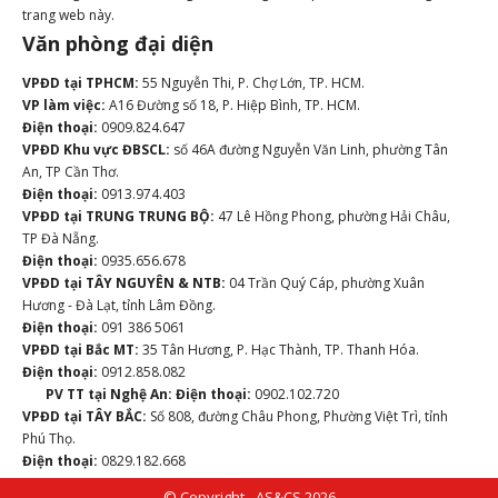
trang web này.
Văn phòng đại diện
VPĐD tại TPHCM:
55 Nguyễn Thi, P. Chợ Lớn, TP. HCM.
VP làm việc:
A16 Đường số 18, P. Hiệp Bình, TP. HCM.
Điện thoại:
0909.824.647
VPĐD Khu vực ĐBSCL:
số 46A đường Nguyễn Văn Linh, phường Tân
An, TP Cần Thơ.
Điện thoại:
0913.974.403
VPĐD tại TRUNG TRUNG BỘ:
47 Lê Hồng Phong, phường Hải Châu,
TP Đà Nẵng.
Điện thoại:
0935.656.678
VPĐD tại TÂY NGUYÊN & NTB:
04 Trần Quý Cáp, phường Xuân
Hương - Đà Lạt, tỉnh Lâm Đồng.
Điện thoại:
091 386 5061
VPĐD tại Bắc MT:
35 Tân Hương, P. Hạc Thành, TP. Thanh Hóa.
Điện thoại:
0912.858.082
PV TT tại Nghệ An:
Điện thoại:
0902.102.720
VPĐD tại TÂY BẮC:
Số 808, đường Châu Phong, Phường Việt Trì, tỉnh
Phú Thọ.
Điện thoại:
0829.182.668
© Copyright - AS&CS 2026