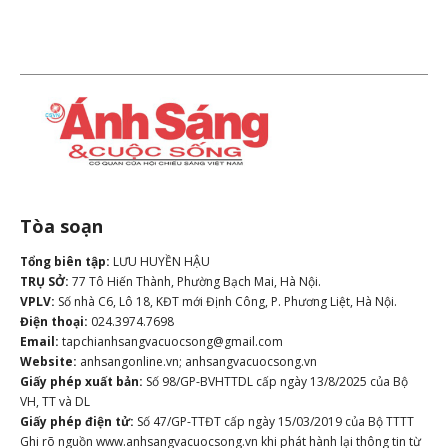
Tòa soạn
Tổng biên tập:
LƯU HUYỀN HẬU
TRỤ SỞ:
77 Tô Hiến Thành, Phường Bạch Mai, Hà Nội.
VPLV:
Số nhà C6, Lô 18, KĐT mới Định Công, P. Phương Liệt, Hà Nội.
Điện thoại:
024.3974.7698
Email:
tapchianhsangvacuocsong@gmail.com
Website:
anhsangonline.vn; anhsangvacuocsong.vn
Giấy phép xuất bản:
Số 98/GP-BVHTTDL cấp ngày 13/8/2025 của Bộ
VH, TT và DL
Giấy phép điện tử:
Số 47/GP-TTĐT cấp ngày 15/03/2019 của Bộ TTTT
Ghi rõ nguồn www.anhsangvacuocsong.vn khi phát hành lại thông tin từ