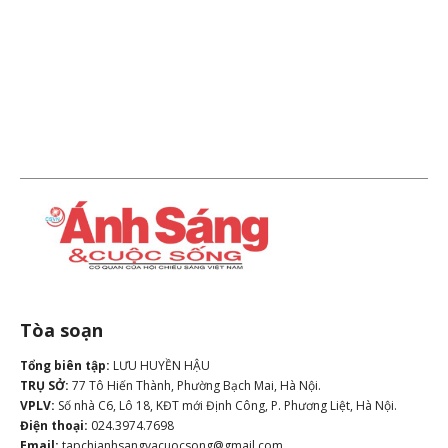
Tòa soạn
Tổng biên tập:
LƯU HUYỀN HẬU
TRỤ SỞ:
77 Tô Hiến Thành, Phường Bạch Mai, Hà Nội.
VPLV:
Số nhà C6, Lô 18, KĐT mới Định Công, P. Phương Liệt, Hà Nội.
Điện thoại:
024.3974.7698
Email:
tapchianhsangvacuocsong@gmail.com