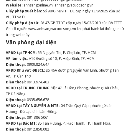
Website:
anhsangonline.vn; anhsangvacuocsong.vn
Giấy phép xuất bản:
Số 98/GP-BVHTTDL cấp ngày 13/8/2025 của Bộ
VH, TT và DL
Giấy phép điện tử:
Số 47/GP-TTĐT cấp ngày 15/03/2019 của Bộ TTTT
Ghi rõ nguồn www.anhsangvacuocsong.vn khi phát hành lại thông tin từ
trang web này.
Văn phòng đại diện
VPĐD tại TPHCM:
55 Nguyễn Thi, P. Chợ Lớn, TP. HCM.
VP làm việc:
A16 Đường số 18, P. Hiệp Bình, TP. HCM.
Điện thoại:
0909.824.647
VPĐD Khu vực ĐBSCL:
số 46A đường Nguyễn Văn Linh, phường Tân
An, TP Cần Thơ.
Điện thoại:
0913.974.403
VPĐD tại TRUNG TRUNG BỘ:
47 Lê Hồng Phong, phường Hải Châu,
TP Đà Nẵng.
Điện thoại:
0935.656.678
VPĐD tại TÂY NGUYÊN & NTB:
04 Trần Quý Cáp, phường Xuân
Hương - Đà Lạt, tỉnh Lâm Đồng.
Điện thoại:
091 386 5061
VPĐD tại Bắc MT:
35 Tân Hương, P. Hạc Thành, TP. Thanh Hóa.
Điện thoại:
0912.858.082