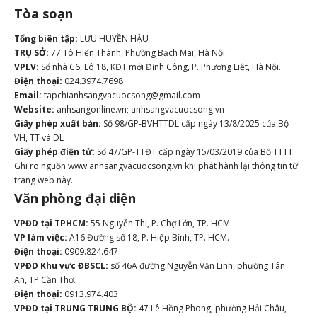
Tòa soạn
Tổng biên tập:
LƯU HUYỀN HẬU
TRỤ SỞ:
77 Tô Hiến Thành, Phường Bạch Mai, Hà Nội.
VPLV:
Số nhà C6, Lô 18, KĐT mới Định Công, P. Phương Liệt, Hà Nội.
Điện thoại:
024.3974.7698
Email:
tapchianhsangvacuocsong@gmail.com
Website:
anhsangonline.vn; anhsangvacuocsong.vn
Giấy phép xuất bản:
Số 98/GP-BVHTTDL cấp ngày 13/8/2025 của Bộ
VH, TT và DL
Giấy phép điện tử:
Số 47/GP-TTĐT cấp ngày 15/03/2019 của Bộ TTTT
Ghi rõ nguồn www.anhsangvacuocsong.vn khi phát hành lại thông tin từ
trang web này.
Văn phòng đại diện
VPĐD tại TPHCM:
55 Nguyễn Thi, P. Chợ Lớn, TP. HCM.
VP làm việc:
A16 Đường số 18, P. Hiệp Bình, TP. HCM.
Điện thoại:
0909.824.647
VPĐD Khu vực ĐBSCL:
số 46A đường Nguyễn Văn Linh, phường Tân
An, TP Cần Thơ.
Điện thoại:
0913.974.403
VPĐD tại TRUNG TRUNG BỘ:
47 Lê Hồng Phong, phường Hải Châu,