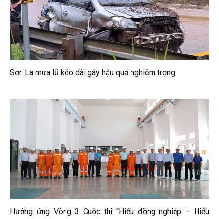
Sơn La mưa lũ kéo dài gây hậu quả nghiêm trọng
Hưởng ứng Vòng 3 Cuộc thi “Hiểu đồng nghiệp – Hiểu