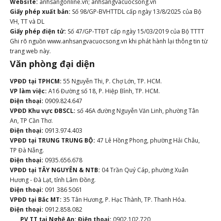
Website:
anhsangonline.vn; anhsangvacuocsong.vn
Giấy phép xuất bản:
Số 98/GP-BVHTTDL cấp ngày 13/8/2025 của Bộ
VH, TT và DL
Giấy phép điện tử:
Số 47/GP-TTĐT cấp ngày 15/03/2019 của Bộ TTTT
Ghi rõ nguồn www.anhsangvacuocsong.vn khi phát hành lại thông tin từ
trang web này.
Văn phòng đại diện
VPĐD tại TPHCM:
55 Nguyễn Thi, P. Chợ Lớn, TP. HCM.
VP làm việc:
A16 Đường số 18, P. Hiệp Bình, TP. HCM.
Điện thoại:
0909.824.647
VPĐD Khu vực ĐBSCL:
số 46A đường Nguyễn Văn Linh, phường Tân
An, TP Cần Thơ.
Điện thoại:
0913.974.403
VPĐD tại TRUNG TRUNG BỘ:
47 Lê Hồng Phong, phường Hải Châu,
TP Đà Nẵng.
Điện thoại:
0935.656.678
VPĐD tại TÂY NGUYÊN & NTB:
04 Trần Quý Cáp, phường Xuân
Hương - Đà Lạt, tỉnh Lâm Đồng.
Điện thoại:
091 386 5061
VPĐD tại Bắc MT:
35 Tân Hương, P. Hạc Thành, TP. Thanh Hóa.
Điện thoại:
0912.858.082
PV TT tại Nghệ An:
Điện thoại:
0902.102.720