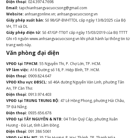
Điện thoại:
024.3974.7698
Email:
tapchianhsangvacuocsong@gmail.com
Website:
anhsangonline.vn; anhsangvacuocsong.vn
Giấy phép xuất bản:
Số 98/GP-BVHTTDL cấp ngày 13/8/2025 của Bộ
VH, TT và DL
Giấy phép điện tử:
Số 47/GP-TTĐT cấp ngày 15/03/2019 của Bộ TTTT
Ghi rõ nguồn www.anhsangvacuocsong.vn khi phát hành lại thông tin từ
trang web này.
Văn phòng đại diện
VPĐD tại TPHCM:
55 Nguyễn Thi, P. Chợ Lớn, TP. HCM.
VP làm việc:
A16 Đường số 18, P. Hiệp Bình, TP. HCM.
Điện thoại:
0909.824.647
VPĐD Khu vực ĐBSCL:
số 46A đường Nguyễn Văn Linh, phường Tân
An, TP Cần Thơ.
Điện thoại:
0913.974.403
VPĐD tại TRUNG TRUNG BỘ:
47 Lê Hồng Phong, phường Hải Châu,
TP Đà Nẵng.
Điện thoại:
0935.656.678
VPĐD tại TÂY NGUYÊN & NTB:
04 Trần Quý Cáp, phường Xuân
Hương - Đà Lạt, tỉnh Lâm Đồng.
Điện thoại:
091 386 5061
VPĐD tại Bắc MT:
35 Tân Hương, P. Hạc Thành, TP. Thanh Hóa.