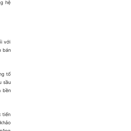
ng hệ
i với
h bán
ng tổ
u sầu
h bền
 tiến
 khảo
 năng