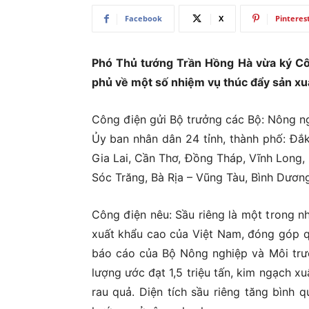
Facebook
X
Pinteres
Ủ
Phó Thủ tướng Trần Hồng Hà vừa ký C
phủ về một số nhiệm vụ thúc đẩy sản xuấ
Công điện gửi Bộ trưởng các Bộ: Nông ng
Ủy ban nhân dân 24 tỉnh, thành phố: Đắ
Gia Lai, Cần Thơ, Đồng Tháp, Vĩnh Long,
Sóc Trăng, Bà Rịa – Vũng Tàu, Bình Dương
Công điện nêu: Sầu riêng là một trong n
xuất khẩu cao của Việt Nam, đóng góp q
báo cáo của Bộ Nông nghiệp và Môi trườ
lượng ước đạt 1,5 triệu tấn, kim ngạch xu
rau quả. Diện tích sầu riêng tăng bình 