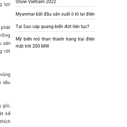
Show Vietnam 2022
g lực
Myanmar bắt đầu sản xuất ô tô lai điện
Tại Sao cáp quang biển đứt liên tục?
 phát
trồng
Mỹ biến mỏ than thành trang trại điện
u sản
mặt trời 200 MW
g rớt
 vùng
m sầu
 gói,
át kế
thích