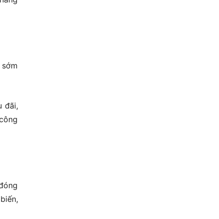
n sớm
 đãi,
 công
 đóng
biến,