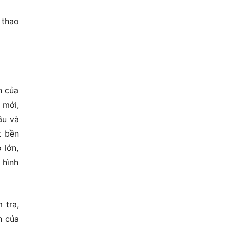
 thao
n của
 mới,
ầu và
t bền
 lớn,
 hình
 tra,
h của