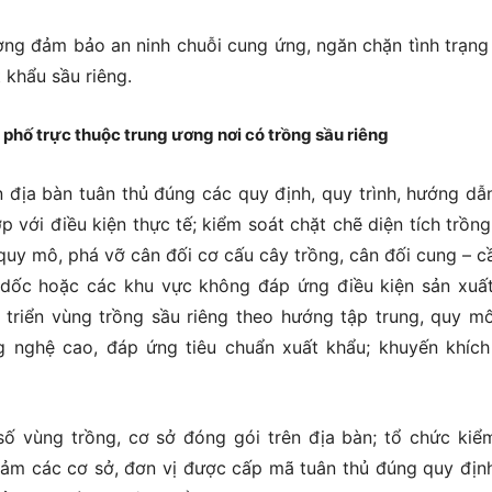
ơng đảm bảo an ninh chuỗi cung ứng, ngăn chặn tình trạng
 khẩu sầu riêng.
 phố trực thuộc trung ương nơi có trồng sầu riêng
n địa bàn tuân thủ đúng các quy định, quy trình, hướng dẫ
với điều kiện thực tế; kiểm soát chặt chẽ diện tích trồng
quy mô, phá vỡ cân đối cơ cấu cây trồng, cân đối cung – c
 dốc hoặc các khu vực không đáp ứng điều kiện sản xuấ
 triển vùng trồng sầu riêng theo hướng tập trung, quy mô
g nghệ cao, đáp ứng tiêu chuẩn xuất khẩu; khuyến khích
ố vùng trồng, cơ sở đóng gói trên địa bàn; tổ chức kiểm
đảm các cơ sở, đơn vị được cấp mã tuân thủ đúng quy địn