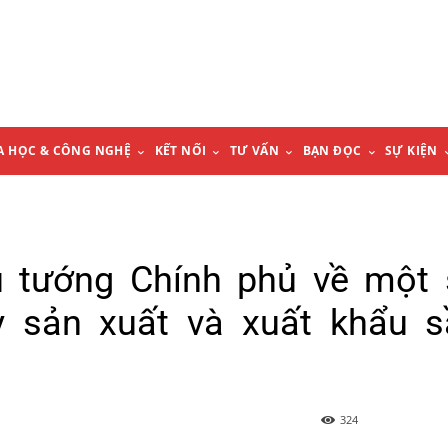
A HỌC & CÔNG NGHỆ
KẾT NỐI
TƯ VẤN
BẠN ĐỌC
SỰ KIỆN
ủ tướng Chính phủ về một 
y sản xuất và xuất khẩu s
324