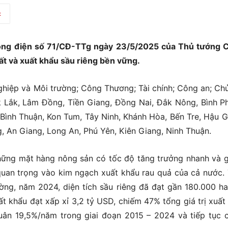
t
ông điện số 71/CĐ-TTg ngày 23/5/2025 của Thủ tướng 
t và xuất khẩu sầu riêng bền vững.
hiệp và Môi trường; Công Thương; Tài chính; Công an; Chủ
k Lắk, Lâm Đồng, Tiền Giang, Đồng Nai, Đắk Nông, Bình P
 Bình Thuận, Kon Tum, Tây Ninh, Khánh Hòa, Bến Tre, Hậu G
, An Giang, Long An, Phú Yên, Kiên Giang, Ninh Thuận.
hững mặt hàng nông sản có tốc độ tăng trưởng nhanh và gi
uan trọng vào kim ngạch xuất khẩu rau quả của cả nước.
ng, năm 2024, diện tích sầu riêng đã đạt gần 180.000 ha
ất khẩu đạt xấp xỉ 3,2 tỷ USD, chiếm 47% tổng giá trị xuất
quân 19,5%/năm trong giai đoạn 2015 – 2024 và tiếp tục 