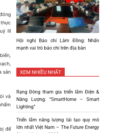
 đóng
 thực
ý III
Hội nghị Báo chí Lâm Đồng: Nhấn
mạnh vai trò báo chí trên địa bàn
biến,
oạch,
a sản
XEM NHIỀU NHẤT
Rạng Đông tham gia triển lãm Điện &
ói và
Năng Lượng: “SmartHome – Smart
 phẩm
Lighting”
Triển lãm năng lượng tái tạo quy mô
lớn nhất Việt Nam – The Future Energy
bị để