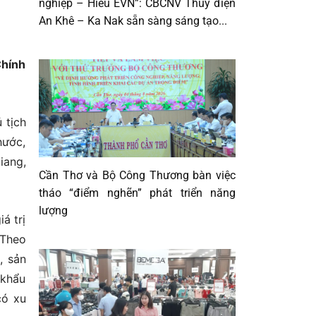
nghiệp – Hiểu EVN”: CBCNV Thủy điện
An Khê – Ka Nak sẵn sàng sáng tạo...
Chính
 tịch
hước,
iang,
Cần Thơ và Bộ Công Thương bàn việc
tháo “điểm nghẽn” phát triển năng
lượng
á trị
 Theo
, sản
 khẩu
có xu