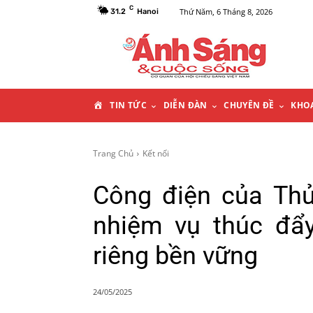
C
Thứ Năm, 6 Tháng 8, 2026
31.2
Hanoi
T
TIN TỨC
DIỄN ĐÀN
CHUYÊN ĐỀ
KHO
R
Trang Chủ
Kết nối
A
Công điện của Th
N
nhiệm vụ thúc đẩ
G
riêng bền vững
C
24/05/2025
H