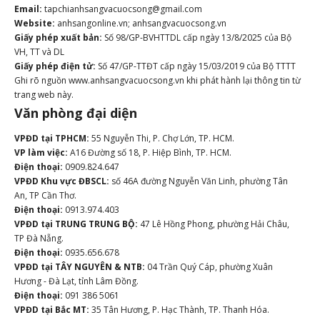
Email:
tapchianhsangvacuocsong@gmail.com
Website:
anhsangonline.vn; anhsangvacuocsong.vn
Giấy phép xuất bản:
Số 98/GP-BVHTTDL cấp ngày 13/8/2025 của Bộ
VH, TT và DL
Giấy phép điện tử:
Số 47/GP-TTĐT cấp ngày 15/03/2019 của Bộ TTTT
Ghi rõ nguồn www.anhsangvacuocsong.vn khi phát hành lại thông tin từ
trang web này.
Văn phòng đại diện
VPĐD tại TPHCM:
55 Nguyễn Thi, P. Chợ Lớn, TP. HCM.
VP làm việc:
A16 Đường số 18, P. Hiệp Bình, TP. HCM.
Điện thoại:
0909.824.647
VPĐD Khu vực ĐBSCL:
số 46A đường Nguyễn Văn Linh, phường Tân
An, TP Cần Thơ.
Điện thoại:
0913.974.403
VPĐD tại TRUNG TRUNG BỘ:
47 Lê Hồng Phong, phường Hải Châu,
TP Đà Nẵng.
Điện thoại:
0935.656.678
VPĐD tại TÂY NGUYÊN & NTB:
04 Trần Quý Cáp, phường Xuân
Hương - Đà Lạt, tỉnh Lâm Đồng.
Điện thoại:
091 386 5061
VPĐD tại Bắc MT:
35 Tân Hương, P. Hạc Thành, TP. Thanh Hóa.