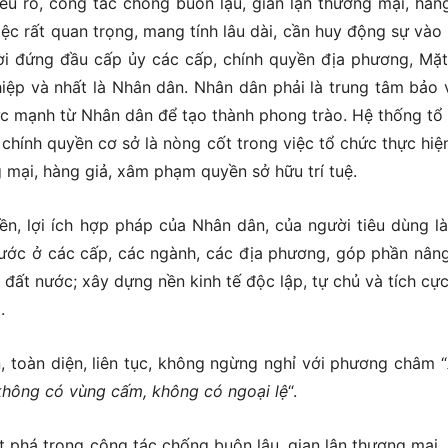
u rõ, công tác chống buôn lậu, gian lận thương mại, hàng
ệc rất quan trọng, mang tính lâu dài, cần huy động sự vào
gười đứng đầu cấp ủy các cấp, chính quyền địa phương, Mặt
p và nhất là Nhân dân. Nhân dân phải là trung tâm bảo v
ức mạnh từ Nhân dân để tạo thành phong trào. Hệ thống tổ
; chính quyền cơ sở là nòng cốt trong việc tổ chức thực hiệ
 mại, hàng giả, xâm phạm quyền sở hữu trí tuệ.
n, lợi ích hợp pháp của Nhân dân, của người tiêu dùng là
nước ở các cấp, các ngành, các địa phương, góp phần nân
 đất nước; xây dựng nền kinh tế độc lập, tự chủ và tích cực
.
 toàn diện, liên tục, không ngừng nghỉ với phương châm “
không có vùng cấm, không có ngoại lệ
“.
t phá trong công tác chống buôn lậu, gian lận thương mại,