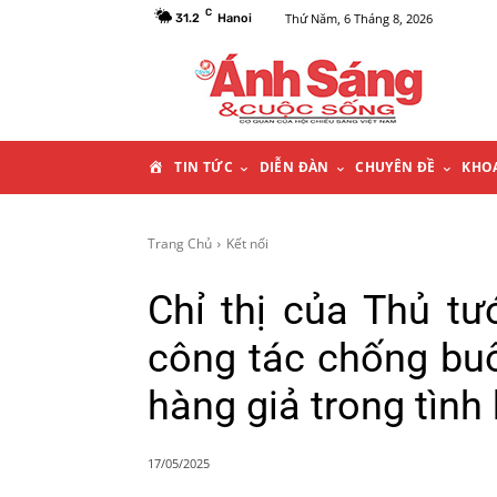
C
Thứ Năm, 6 Tháng 8, 2026
31.2
Hanoi
T
TIN TỨC
DIỄN ĐÀN
CHUYÊN ĐỀ
KHO
R
Trang Chủ
Kết nối
A
Chỉ thị của Thủ t
N
công tác chống buô
G
hàng giả trong tình
C
17/05/2025
H