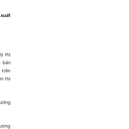
 xuất
ý thị
n bán
 trên
n thị
hướng
hương