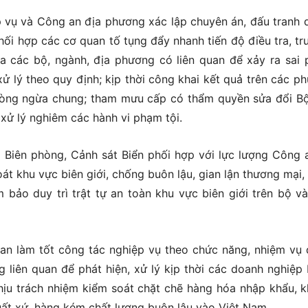
 vụ và Công an địa phương xác lập chuyên án, đấu tranh 
phối hợp các cơ quan tố tụng đẩy nhanh tiến độ điều tra, tru
ủa các bộ, ngành, địa phương có liên quan để xảy ra sai
xử lý theo quy định; kịp thời công khai kết quả trên các p
phòng ngừa chung; tham mưu cấp có thẩm quyền sửa đổi Bộ
 xử lý nghiêm các hành vi phạm tội.
 Biên phòng, Cảnh sát Biển phối hợp với lực lượng Công 
át khu vực biên giới, chống buôn lậu, gian lận thương mại,
 bảo duy trì trật tự an toàn khu vực biên giới trên bộ và
uan làm tốt công tác nghiệp vụ theo chức năng, nhiệm vụ
g liên quan để phát hiện, xử lý kịp thời các doanh nghiệp
 chịu trách nhiệm kiểm soát chặt chẽ hàng hóa nhập khẩu, 
ất xứ, hàng kém chất lượng buôn lậu vào Việt Nam.