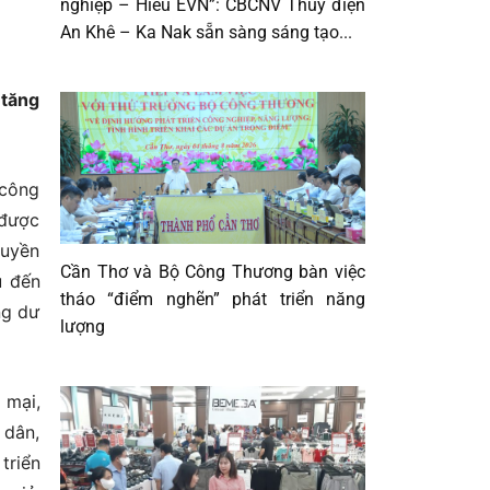
nghiệp – Hiểu EVN”: CBCNV Thủy điện
An Khê – Ka Nak sẵn sàng sáng tạo...
 tăng
 công
 được
quyền
Cần Thơ và Bộ Công Thương bàn việc
u đến
tháo “điểm nghẽn” phát triển năng
ng dư
lượng
 mại,
 dân,
triển