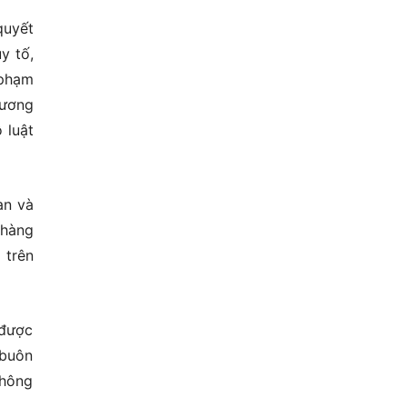
quyết
y tố,
 phạm
hương
 luật
an và
 hàng
 trên
 được
 buôn
không