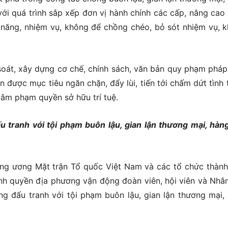
với quá trình sắp xếp đơn vị hành chính các cấp, nâng cao
c năng, nhiệm vụ, không để chồng chéo, bỏ sót nhiệm vụ, 
oát, xây dựng cơ chế, chính sách, văn bản quy phạm pháp 
 được mục tiêu ngăn chặn, đẩy lùi, tiến tới chấm dứt tình 
 xâm phạm quyền sở hữu trí tuệ.
 tranh với tội phạm buôn lậu, gian lận thương mại, hàng
ng ương Mặt trận Tổ quốc Việt Nam và các tổ chức thành
ính quyền địa phương vận động đoàn viên, hội viên và Nhâ
g đấu tranh với tội phạm buôn lậu, gian lận thương mại,