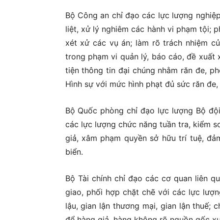
Bộ Công an chỉ đạo các lực lượng nghiệp
liệt, xử lý nghiêm các hành vi phạm tội; 
xét xử các vụ án; làm rõ trách nhiệm c
trong phạm vi quản lý, báo cáo, đề xuất 
tiện thông tin đại chúng nhằm răn đe, 
Hình sự với mức hình phạt đủ sức răn đe,
Bộ Quốc phòng chỉ đạo lực lượng Bộ đội
các lực lượng chức năng tuần tra, kiểm so
giả, xâm phạm quyền sở hữu trí tuệ, đảm
biển.
Bộ Tài chính chỉ đạo các cơ quan liên q
giao, phối hợp chặt chẽ với các lực lượn
lậu, gian lận thương mại, gian lận thuế;
để hàng giả, hàng không rõ nguồn gốc xu