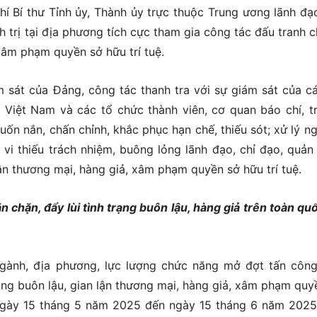
í Bí thư Tỉnh ủy, Thành ủy trực thuộc Trung ương lãnh đạo
 trị tại địa phương tích cực tham gia công tác đấu tranh 
 xâm phạm quyền sở hữu trí tuệ.
m sát của Đảng, công tác thanh tra với sự giám sát của c
 Việt Nam và các tổ chức thành viên, cơ quan báo chí, t
uốn nắn, chấn chỉnh, khắc phục hạn chế, thiếu sót; xử lý n
i thiếu trách nhiệm, buông lỏng lãnh đạo, chỉ đạo, quản l
n thương mại, hàng giả, xâm phạm quyền sở hữu trí tuệ.
chặn, đẩy lùi tình trạng buôn lậu, hàng giả trên toàn quố
gành, địa phương, lực lượng chức năng mở đợt tấn côn
rạng buôn lậu, gian lận thương mại, hàng giả, xâm phạm quy
ừ ngày 15 tháng 5 năm 2025 đến ngày 15 tháng 6 năm 2025