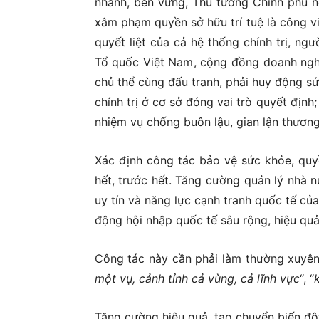
nhanh, bền vững, Thủ tướng Chính phủ nê
xâm phạm quyền sở hữu trí tuệ là công vi
quyết liệt của cả hệ thống chính trị, n
Tổ quốc Việt Nam, cộng đồng doanh nghiệ
chủ thể cùng đấu tranh, phải huy động s
chính trị ở cơ sở đóng vai trò quyết định
nhiệm vụ chống buôn lậu, gian lận thương
Xác định công tác bảo vệ sức khỏe, quyề
hết, trước hết. Tăng cường quản lý nhà 
uy tín và năng lực cạnh tranh quốc tế của
động hội nhập quốc tế sâu rộng, hiệu quả
Công tác này cần phải làm thường xuyên,
một vụ, cảnh tỉnh cả vùng, cả lĩnh vực
“, “
Tăng cường hiệu quả, tạo chuyển biến độ