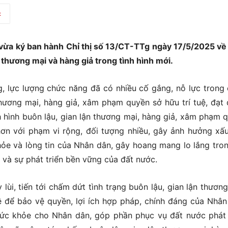
t
ừa ký ban hành Chỉ thị số 13/CT-TTg ngày 17/5/2025 về
 thương mại và hàng giả trong tình hình mới.
g, lực lượng chức năng đã có nhiều cố gắng, nỗ lực trong
thương mại, hàng giả, xâm phạm quyền sở hữu trí tuệ, đạt
h hình buôn lậu, gian lận thương mại, hàng giả, xâm phạm 
hơn với phạm vi rộng, đối tượng nhiều, gây ảnh hưởng xấ
khỏe và lòng tin của Nhân dân, gây hoang mang lo lắng tro
i và sự phát triển bền vững của đất nước.
ùi, tiến tới chấm dứt tình trạng buôn lậu, gian lận thương
 để bảo vệ quyền, lợi ích hợp pháp, chính đáng của Nhân
sức khỏe cho Nhân dân, góp phần phục vụ đất nước phát 