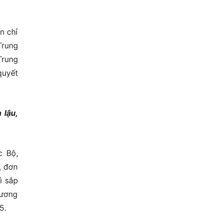
n chỉ
Trung
Trung
quyết
 lậu,
c Bộ,
, đơn
ì sắp
hương
5.