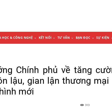
A HỌC & CÔNG NGHỆ
KẾT NỐI
TƯ VẤN
BẠN ĐỌC
SỰ KIỆN
ướng Chính phủ về tăng cư
n lậu, gian lận thương mại
 hình mới
313