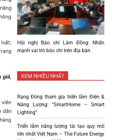
 năng
không
luật;
Hội nghị Báo chí Lâm Đồng: Nhấn
mạnh vai trò báo chí trên địa bàn
trạng
XEM NHIỀU NHẤT
 giả,
Rạng Đông tham gia triển lãm Điện &
 viên
Năng Lượng: “SmartHome – Smart
n dân
Lighting”
 hàng
Triển lãm năng lượng tái tạo quy mô
lớn nhất Việt Nam – The Future Energy