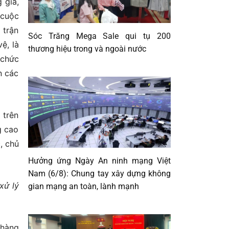
 giả,
 cuộc
 trận
Sóc Trăng Mega Sale qui tụ 200
ệ, là
thương hiệu trong và ngoài nước
 chức
n các
 trên
g cao
, chủ
Hưởng ứng Ngày An ninh mạng Việt
Nam (6/8): Chung tay xây dựng không
xử lý
gian mạng an toàn, lành mạnh
 hàng