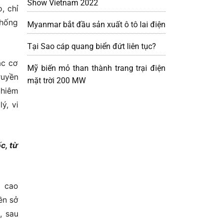
Show Vietnam 2022
, chỉ
chống
Myanmar bắt đầu sản xuất ô tô lai điện
Tại Sao cáp quang biển đứt liên tục?
ác cơ
Mỹ biến mỏ than thành trang trại điện
ruyền
mặt trời 200 MW
ghiêm
ý, vi
c, từ
g cao
ền sở
, sau