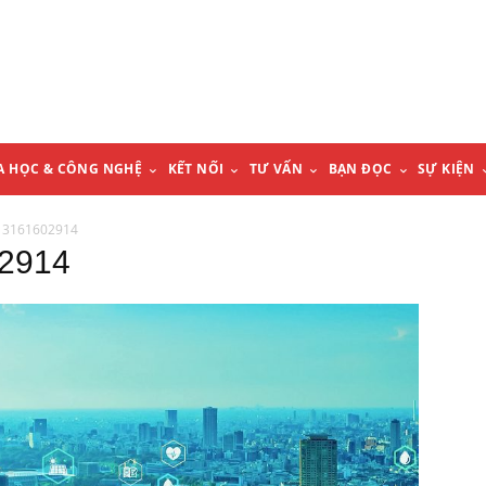
A HỌC & CÔNG NGHỆ
KẾT NỐI
TƯ VẤN
BẠN ĐỌC
SỰ KIỆN
813161602914
02914