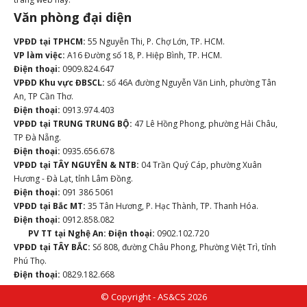
Văn phòng đại diện
VPĐD tại TPHCM:
55 Nguyễn Thi, P. Chợ Lớn, TP. HCM.
VP làm việc:
A16 Đường số 18, P. Hiệp Bình, TP. HCM.
Điện thoại:
0909.824.647
VPĐD Khu vực ĐBSCL:
số 46A đường Nguyễn Văn Linh, phường Tân
An, TP Cần Thơ.
Điện thoại:
0913.974.403
VPĐD tại TRUNG TRUNG BỘ:
47 Lê Hồng Phong, phường Hải Châu,
TP Đà Nẵng.
Điện thoại:
0935.656.678
VPĐD tại TÂY NGUYÊN & NTB:
04 Trần Quý Cáp, phường Xuân
Hương - Đà Lạt, tỉnh Lâm Đồng.
Điện thoại:
091 386 5061
VPĐD tại Bắc MT:
35 Tân Hương, P. Hạc Thành, TP. Thanh Hóa.
Điện thoại:
0912.858.082
PV TT tại Nghệ An:
Điện thoại:
0902.102.720
VPĐD tại TÂY BẮC:
Số 808, đường Châu Phong, Phường Việt Trì, tỉnh
Phú Thọ.
Điện thoại:
0829.182.668
© Copyright - AS&CS 2026