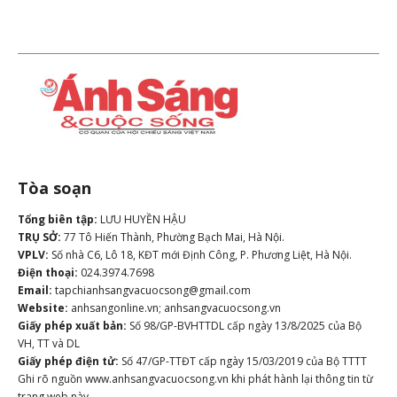
Tòa soạn
Tổng biên tập:
LƯU HUYỀN HẬU
TRỤ SỞ:
77 Tô Hiến Thành, Phường Bạch Mai, Hà Nội.
VPLV:
Số nhà C6, Lô 18, KĐT mới Định Công, P. Phương Liệt, Hà Nội.
Điện thoại:
024.3974.7698
Email:
tapchianhsangvacuocsong@gmail.com
Website:
anhsangonline.vn; anhsangvacuocsong.vn
Giấy phép xuất bản:
Số 98/GP-BVHTTDL cấp ngày 13/8/2025 của Bộ
VH, TT và DL
Giấy phép điện tử:
Số 47/GP-TTĐT cấp ngày 15/03/2019 của Bộ TTTT
Ghi rõ nguồn www.anhsangvacuocsong.vn khi phát hành lại thông tin từ
trang web này.