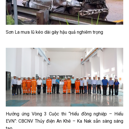
Sơn La mưa lũ kéo dài gây hậu quả nghiêm trọng
Hưởng ứng Vòng 3 Cuộc thi “Hiểu đồng nghiệp – Hiểu
EVN”: CBCNV Thủy điện An Khê – Ka Nak sẵn sàng sáng
tạo...