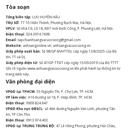
Tòa soạn
Tổng biên tập:
LƯU HUYỀN HẬU
TRỤ SỞ:
77 Tô Hiến Thành, Phường Bạch Mai, Hà Nội.
VPLV:
Số nhà C6, Lô 18, KĐT mới Định Công, P. Phương Liệt, Hà Nội.
Điện thoại:
024.3974.7698
Email:
tapchianhsangvacuocsong@gmail.com
Website:
anhsangonline.vn; anhsangvacuocsong.vn
Giấy phép xuất bản:
Số 98/GP-BVHTTDL cấp ngày 13/8/2025 của Bộ
VH, TT và DL
Giấy phép điện tử:
Số 47/GP-TTĐT cấp ngày 15/03/2019 của Bộ TTTT
Ghi rõ nguồn www.anhsangvacuocsong.vn khi phát hành lại thông tin từ
trang web này.
Văn phòng đại diện
VPĐD tại TPHCM:
55 Nguyễn Thi, P. Chợ Lớn, TP. HCM.
VP làm việc:
A16 Đường số 18, P. Hiệp Bình, TP. HCM.
Điện thoại:
0909.824.647
VPĐD Khu vực ĐBSCL:
số 46A đường Nguyễn Văn Linh, phường Tân
An, TP Cần Thơ.
Điện thoại:
0913.974.403
VPĐD tại TRUNG TRUNG BỘ:
47 Lê Hồng Phong, phường Hải Châu,