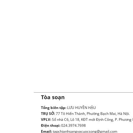
Tòa soạn
Tổng biên tập:
LƯU HUYỀN HẬU
TRỤ SỞ:
77 Tô Hiến Thành, Phường Bạch Mai, Hà Nội.
VPLV:
Số nhà C6, Lô 18, KĐT mới Định Công, P. Phương L
Điện thoại:
024.3974.7698
Email:
tapchianhsangvacuocsong@gmail.com