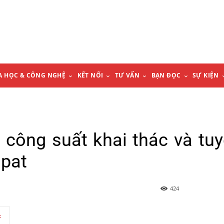
A HỌC & CÔNG NGHỆ
KẾT NỐI
TƯ VẤN
BẠN ĐỌC
SỰ KIỆN
 công suất khai thác và tu
spat
424
t