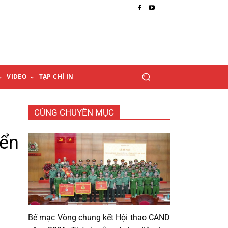
VIDEO
TẠP CHÍ IN
CÙNG CHUYÊN MỤC
yển
Bế mạc Vòng chung kết Hội thao CAND