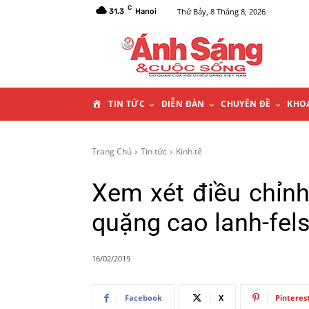
C
Thứ Bảy, 8 Tháng 8, 2026
31.3
Hanoi
T
TIN TỨC
DIỄN ĐÀN
CHUYÊN ĐỀ
KHO
R
Trang Chủ
Tin tức
Kinh tế
A
Xem xét điều chỉnh
N
quặng cao lanh-fel
G
16/02/2019
C
Facebook
X
Pinteres
H