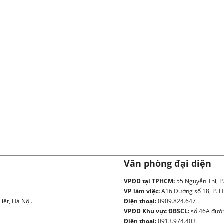
Văn phòng đại diện
VPĐD tại TPHCM:
55 Nguyễn Thi, P
VP làm việc:
A16 Đường số 18, P. H
iệt, Hà Nội.
Điện thoại:
0909.824.647
VPĐD Khu vực ĐBSCL:
số 46A đườn
Điện thoại:
0913.974.403