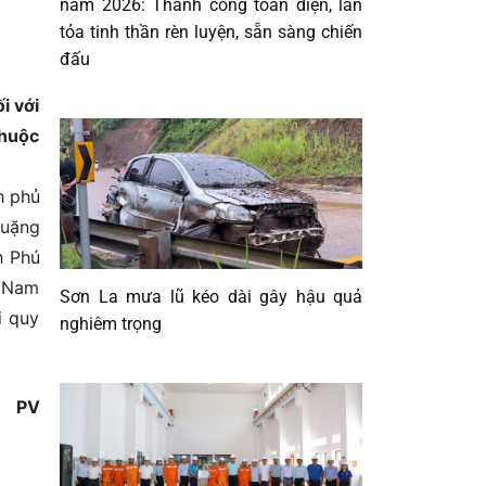
năm 2026: Thành công toàn diện, lan
tỏa tinh thần rèn luyện, sẵn sàng chiến
đấu
i với
thuộc
h phủ
quặng
h Phú
t Nam
Sơn La mưa lũ kéo dài gây hậu quả
i quy
nghiêm trọng
PV