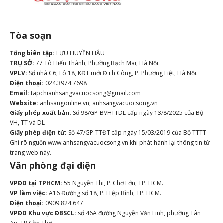
Tòa soạn
Tổng biên tập:
LƯU HUYỀN HẬU
TRỤ SỞ:
77 Tô Hiến Thành, Phường Bạch Mai, Hà Nội.
VPLV:
Số nhà C6, Lô 18, KĐT mới Định Công, P. Phương Liệt, Hà Nội.
Điện thoại:
024.3974.7698
Email:
tapchianhsangvacuocsong@gmail.com
Website:
anhsangonline.vn; anhsangvacuocsong.vn
Giấy phép xuất bản:
Số 98/GP-BVHTTDL cấp ngày 13/8/2025 của Bộ
VH, TT và DL
Giấy phép điện tử:
Số 47/GP-TTĐT cấp ngày 15/03/2019 của Bộ TTTT
Ghi rõ nguồn www.anhsangvacuocsong.vn khi phát hành lại thông tin từ
trang web này.
Văn phòng đại diện
VPĐD tại TPHCM:
55 Nguyễn Thi, P. Chợ Lớn, TP. HCM.
VP làm việc:
A16 Đường số 18, P. Hiệp Bình, TP. HCM.
Điện thoại:
0909.824.647
VPĐD Khu vực ĐBSCL:
số 46A đường Nguyễn Văn Linh, phường Tân
An, TP Cần Thơ.