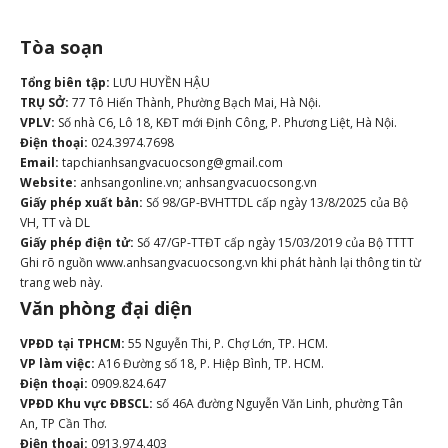
Tòa soạn
Tổng biên tập:
LƯU HUYỀN HẬU
TRỤ SỞ:
77 Tô Hiến Thành, Phường Bạch Mai, Hà Nội.
VPLV:
Số nhà C6, Lô 18, KĐT mới Định Công, P. Phương Liệt, Hà Nội.
Điện thoại:
024.3974.7698
Email:
tapchianhsangvacuocsong@gmail.com
Website:
anhsangonline.vn; anhsangvacuocsong.vn
Giấy phép xuất bản:
Số 98/GP-BVHTTDL cấp ngày 13/8/2025 của Bộ
VH, TT và DL
Giấy phép điện tử:
Số 47/GP-TTĐT cấp ngày 15/03/2019 của Bộ TTTT
Ghi rõ nguồn www.anhsangvacuocsong.vn khi phát hành lại thông tin từ
trang web này.
Văn phòng đại diện
VPĐD tại TPHCM:
55 Nguyễn Thi, P. Chợ Lớn, TP. HCM.
VP làm việc:
A16 Đường số 18, P. Hiệp Bình, TP. HCM.
Điện thoại:
0909.824.647
VPĐD Khu vực ĐBSCL:
số 46A đường Nguyễn Văn Linh, phường Tân
An, TP Cần Thơ.
Điện thoại:
0913.974.403