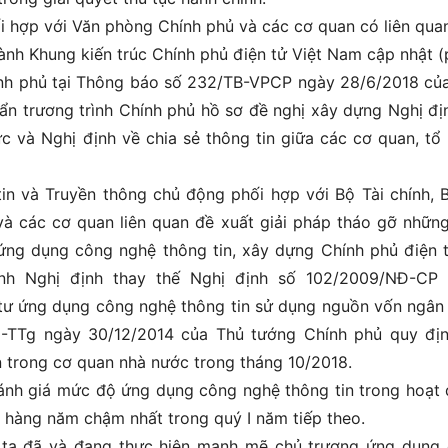
ối hợp với Văn phòng Chính phủ và các cơ quan có liên qua
ành Khung kiến trúc Chính phủ điện tử Việt Nam cập nhật (
ính phủ tại Thông báo số 232/TB-VPCP ngày 28/6/2018 củ
ẩn trương trình Chính phủ hồ sơ đề nghị xây dựng Nghị đị
c và Nghị định về chia sẻ thông tin giữa các cơ quan, tổ
n và Truyền thông chủ động phối hợp với Bộ Tài chính, 
à các cơ quan liên quan đề xuất giải pháp tháo gỡ nhữn
 ứng dụng công nghệ thông tin, xây dựng Chính phủ điện 
ành Nghị định thay thế Nghị định số 102/2009/NĐ-CP
 tư ứng dụng công nghệ thông tin sử dụng nguồn vốn ngân
-TTg ngày 30/12/2014 của Thủ tướng Chính phủ quy địn
n trong cơ quan nhà nước trong tháng 10/2018.
ánh giá mức độ ứng dụng công nghệ thông tin trong hoạt
 hàng năm chậm nhất trong quý I năm tiếp theo.
 ta đã và đang thực hiện mạnh mẽ chủ trương ứng dụng