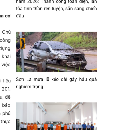
năm 2026: Thành công toàn diện, lan
tỏa tinh thần rèn luyện, sẵn sàng chiến
ủa cơ
đấu
à Chủ
 công
 dựng
 khai
 việc
Sơn La mưa lũ kéo dài gây hậu quả
 liệu
nghiêm trọng
 201.
u, đề
) bảo
h phủ
 thực