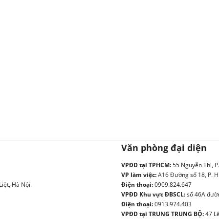
Văn phòng đại diện
VPĐD tại TPHCM:
55 Nguyễn Thi, P
VP làm việc:
A16 Đường số 18, P. H
iệt, Hà Nội.
Điện thoại:
0909.824.647
VPĐD Khu vực ĐBSCL:
số 46A đườn
Điện thoại:
0913.974.403
VPĐD tại TRUNG TRUNG BỘ:
47 Lê