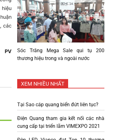
 hiệu
thuận
, các
Sóc Trăng Mega Sale qui tụ 200
PV
thương hiệu trong và ngoài nước
XEM NHIỀU NHẤT
Tại Sao cáp quang biển đứt liên tục?
Điện Quang tham gia kết nối các nhà
cung cấp tại triển lãm VIMEXPO 2021
Đèn LED Vianco đạt Top 10 thương