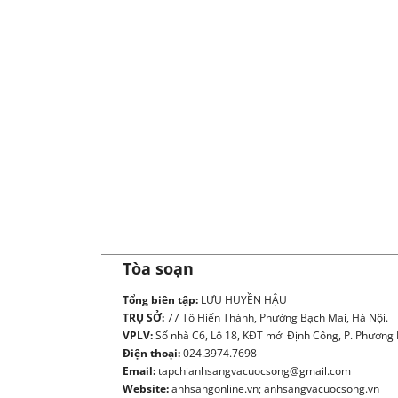
Tòa soạn
Tổng biên tập:
LƯU HUYỀN HẬU
TRỤ SỞ:
77 Tô Hiến Thành, Phường Bạch Mai, Hà Nội.
VPLV:
Số nhà C6, Lô 18, KĐT mới Định Công, P. Phương L
Điện thoại:
024.3974.7698
Email:
tapchianhsangvacuocsong@gmail.com
Website:
anhsangonline.vn; anhsangvacuocsong.vn