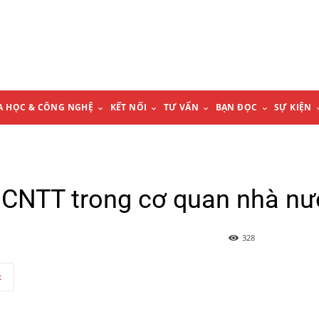
A HỌC & CÔNG NGHỆ
KẾT NỐI
TƯ VẤN
BẠN ĐỌC
SỰ KIỆN
 CNTT trong cơ quan nhà nư
328
t