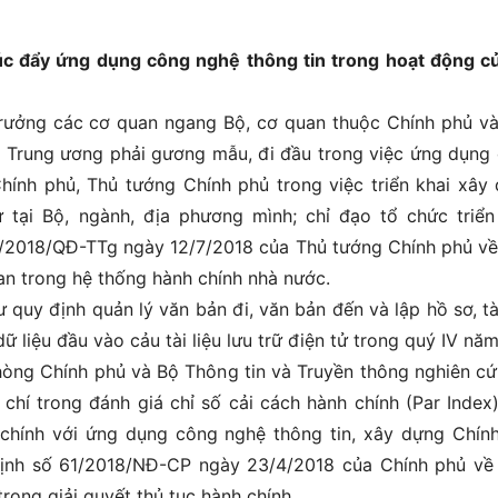
c đẩy ứng dụng công nghệ thông tin trong hoạt động c
trưởng các cơ quan ngang Bộ, cơ quan thuộc Chính phủ v
c Trung ương phải gương mẫu, đi đầu trong việc ứng dụng
Chính phủ, Thủ tướng Chính phủ trong việc triển khai xây
 tại Bộ, ngành, địa phương mình; chỉ đạo tổ chức triển
8/2018/QĐ-TTg ngày 12/7/2018 của Thủ tướng Chính phủ về
an trong hệ thống hành chính nhà nước.
quy định quản lý văn bản đi, văn bản đến và lập hồ sơ, tài
ữ liệu đầu vào cảu tài liệu lưu trữ điện tử trong quý IV năm
hòng Chính phủ và Bộ Thông tin và Truyền thông nghiên cứ
 chí trong đánh giá chỉ số cải cách hành chính (Par Index
chính với ứng dụng công nghệ thông tin, xây dựng Chín
 định số 61/2018/NĐ-CP ngày 23/4/2018 của Chính phủ về
rong giải quyết thủ tục hành chính.