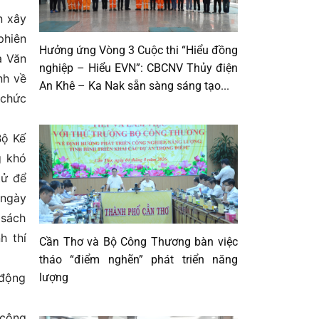
n xây
phiên
Hưởng ứng Vòng 3 Cuộc thi “Hiểu đồng
a Văn
nghiệp – Hiểu EVN”: CBCNV Thủy điện
nh về
An Khê – Ka Nak sẵn sàng sáng tạo...
 chức
Bộ Kế
g khó
tử để
 ngày
 sách
h thí
Cần Thơ và Bộ Công Thương bàn việc
tháo “điểm nghẽn” phát triển năng
lượng
 động
 công