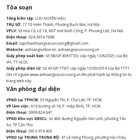
Tòa soạn
Tổng biên tập:
LƯU HUYỀN HẬU
TRỤ SỞ:
77 Tô Hiến Thành, Phường Bạch Mai, Hà Nội.
VPLV:
Số nhà C6, Lô 18, KĐT mới Định Công, P. Phương Liệt, Hà Nội.
Điện thoại:
024.3974.7698
Email:
tapchianhsangvacuocsong@gmail.com
Website:
anhsangonline.vn; anhsangvacuocsong.vn
Giấy phép xuất bản:
Số 98/GP-BVHTTDL cấp ngày 13/8/2025 của Bộ
VH, TT và DL
Giấy phép điện tử:
Số 47/GP-TTĐT cấp ngày 15/03/2019 của Bộ TTTT
Ghi rõ nguồn www.anhsangvacuocsong.vn khi phát hành lại thông tin từ
trang web này.
Văn phòng đại diện
VPĐD tại TPHCM:
55 Nguyễn Thi, P. Chợ Lớn, TP. HCM.
VP làm việc:
A16 Đường số 18, P. Hiệp Bình, TP. HCM.
Điện thoại:
0909.824.647
VPĐD Khu vực ĐBSCL:
số 46A đường Nguyễn Văn Linh, phường Tân
An, TP Cần Thơ.
Điện thoại:
0913.974.403
VPĐD tại TRUNG TRUNG BỘ:
47 Lê Hồng Phong, phường Hải Châu,