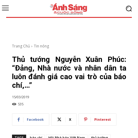
Trang Chủ
Tin nóng
Thủ tướng Nguyễn Xuân Phúc:
“Đảng, Nhà nước và nhân dân ta
luôn đánh giá cao vai trò của báo
chí,…”
15/03/2019
535
Facebook
X
Pinterest
TAGS
báo chí
Hội Nhà báo Việt Nam
thủ tướng