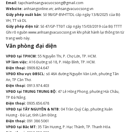
Email:
tapchianhsangvacuocsong@gmail.com
Website:
anhsangonline.vn; anhsangvacuocsong.vn
Giấy phép xuất bản:
Số 98/GP-BVHTTDL cấp ngày 13/8/2025 của Bộ
VH, TT và DL
Giấy phép điện tử:
Số 47/GP-TTĐT cấp ngày 15/03/2019 của Bộ TTTT
Ghi rõ nguồn www.anhsangvacuocsong.vn khi phát hành lại thông tin từ
trang web này.
Văn phòng đại diện
VPĐD tại TPHCM:
55 Nguyễn Thi, P. Chợ Lớn, TP. HCM.
VP làm việc:
A16 Đường số 18, P. Hiệp Bình, TP. HCM.
Điện thoại:
0909.824.647
VPĐD Khu vực ĐBSCL:
số 46A đường Nguyễn Văn Linh, phường Tân
An, TP Cần Thơ.
Điện thoại:
0913.974.403
VPĐD tại TRUNG TRUNG BỘ:
47 Lê Hồng Phong, phường Hải Châu,
TP Đà Nẵng.
Điện thoại:
0935.656.678
VPĐD tại TÂY NGUYÊN & NTB:
04 Trần Quý Cáp, phường Xuân
Hương - Đà Lạt, tỉnh Lâm Đồng.
Điện thoại:
091 386 5061
VPĐD tại Bắc MT:
35 Tân Hương, P. Hạc Thành, TP. Thanh Hóa.