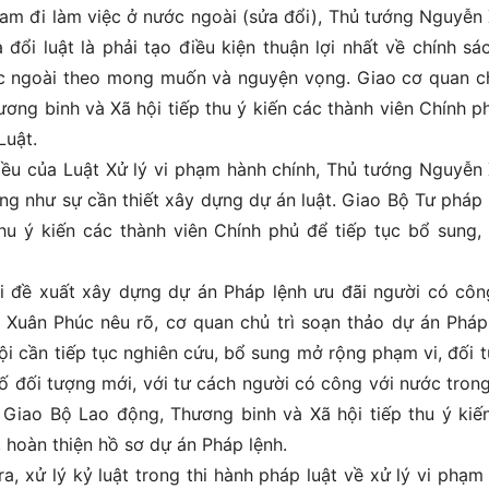
Nam đi làm việc ở nước ngoài (sửa đổi), Thủ tướng Nguyễn
đổi luật là phải tạo điều kiện thuận lợi nhất về chính sá
ớc ngoài theo mong muốn và nguyện vọng. Giao cơ quan ch
ơng binh và Xã hội tiếp thu ý kiến các thành viên Chính p
Luật.
iều của Luật Xử lý vi phạm hành chính, Thủ tướng Nguyễn
ng như sự cần thiết xây dựng dự án luật. Giao Bộ Tư pháp 
thu ý kiến các thành viên Chính phủ để tiếp tục bổ sung,
i đề xuất xây dựng dự án Pháp lệnh ưu đãi người có côn
Xuân Phúc nêu rõ, cơ quan chủ trì soạn thảo dự án Pháp
ội cần tiếp tục nghiên cứu, bổ sung mở rộng phạm vi, đối 
ố đối tượng mới, với tư cách người có công với nước trong
. Giao Bộ Lao động, Thương binh và Xã hội tiếp thu ý kiế
, hoàn thiện hồ sơ dự án Pháp lệnh.
a, xử lý kỷ luật trong thi hành pháp luật về xử lý vi phạm