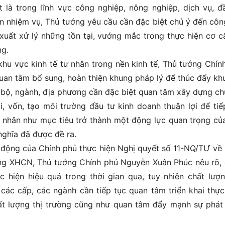
 là trong lĩnh vực công nghiệp, nông nghiệp, dịch vụ, đ
ện nhiệm vụ, Thủ tướng yêu cầu cần đặc biệt chú ý đến côn
 xuất xử lý những tồn tại, vướng mắc trong thực hiện cơ cấ
ng.
khu vực kinh tế tư nhân trong nền kinh tế, Thủ tướng Chín
uan tâm bổ sung, hoàn thiện khung pháp lý để thúc đẩy kh
ác bộ, ngành, địa phương cần đặc biệt quan tâm xây dựng c
i, vốn, tạo môi trường đầu tư kinh doanh thuận lợi để tiế
tư nhân như mục tiêu trở thành một động lực quan trọng củ
nghĩa đã được đề ra.
h động của Chính phủ thực hiện Nghị quyết số 11-NQ/TƯ về
ướng XHCN, Thủ tướng Chính phủ Nguyễn Xuân Phúc nêu rõ,
c hiện hiệu quả trong thời gian qua, tuy nhiên chất lượn
 các cấp, các ngành cần tiếp tục quan tâm triển khai thực
ất lượng thị trường cũng như quan tâm đẩy mạnh sự phát 