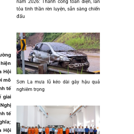
năm 2026: Thành công toàn diện, lan
tỏa tinh thần rèn luyện, sẵn sàng chiến
đấu
hường
 hiện
a Hội
ới mô
Sơn La mưa lũ kéo dài gây hậu quả
nh tế
nghiêm trọng
 giai
 Nghị
nh tế
ghĩa;
a Hội