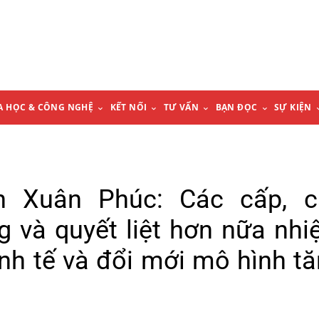
A HỌC & CÔNG NGHỆ
KẾT NỐI
TƯ VẤN
BẠN ĐỌC
SỰ KIỆN
n Xuân Phúc: Các cấp, c
g và quyết liệt hơn nữa nh
inh tế và đổi mới mô hình t