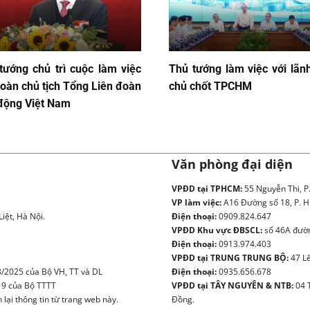
tướng chủ trì cuộc làm việc
Thủ tướng làm việc với lãn
Đoàn chủ tịch Tổng Liên đoàn
chủ chốt TPCHM
động Việt Nam
Văn phòng đại diện
VPĐD tại TPHCM:
55 Nguyễn Thi, P
VP làm việc:
A16 Đường số 18, P. H
iệt, Hà Nội.
Điện thoại:
0909.824.647
VPĐD Khu vực ĐBSCL:
số 46A đườn
Điện thoại:
0913.974.403
VPĐD tại TRUNG TRUNG BỘ:
47 Lê
/2025 của Bộ VH, TT và DL
Điện thoại:
0935.656.678
19 của Bộ TTTT
VPĐD tại TÂY NGUYÊN & NTB:
04 
ại thông tin từ trang web này.
Đồng.