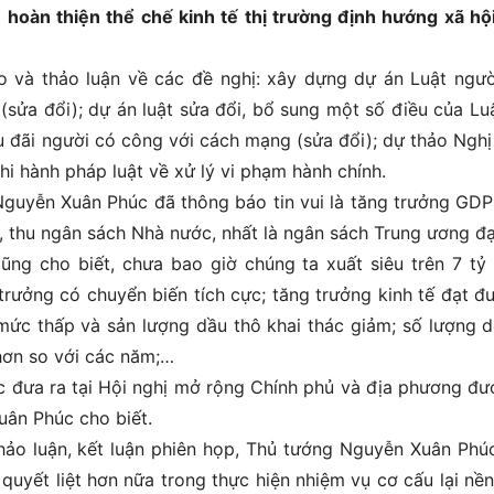
hoàn thiện thể chế kinh tế thị trường định hướng xã hộ
 và thảo luận về các đề nghị: xây dựng dự án Luật ngườ
(sửa đổi); dự án luật sửa đổi, bổ sung một số điều của Lu
u đãi người có công với cách mạng (sửa đổi); dự thảo Nghị
thi hành pháp luật về xử lý vi phạm hành chính.
Nguyễn Xuân Phúc đã thông báo tin vui là tăng trưởng GD
, thu ngân sách Nhà nước, nhất là ngân sách Trung ương đạ
ng cho biết, chưa bao giờ chúng ta xuất siêu trên 7 tỷ
trưởng có chuyển biến tích cực; tăng trưởng kinh tế đạt đ
mức thấp và sản lượng dầu thô khai thác giảm; số lượng 
hơn so với các năm;…
c đưa ra tại Hội nghị mở rộng Chính phủ và địa phương đư
ân Phúc cho biết.
hảo luận, kết luận phiên họp, Thủ tướng Nguyễn Xuân Phú
quyết liệt hơn nữa trong thực hiện nhiệm vụ cơ cấu lại nền