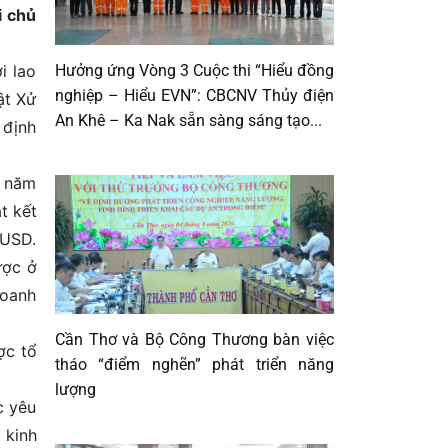
i chủ
Hưởng ứng Vòng 3 Cuộc thi “Hiểu đồng
i lao
nghiệp – Hiểu EVN”: CBCNV Thủy điện
ật Xử
An Khê – Ka Nak sẵn sàng sáng tạo...
 định
P năm
t kết
 USD.
ược ở
doanh
Cần Thơ và Bộ Công Thương bàn việc
ợc tổ
tháo “điểm nghẽn” phát triển năng
lượng
c yêu
 kinh