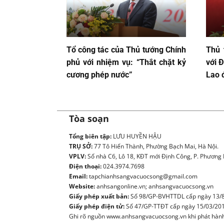
Tổ công tác của Thủ tướng Chính
Thủ 
phủ với nhiệm vụ: “Thắt chặt kỷ
với 
cương phép nước”
Lao 
Tòa soạn
Tổng biên tập:
LƯU HUYỀN HẬU
TRỤ SỞ:
77 Tô Hiến Thành, Phường Bạch Mai, Hà Nội.
VPLV:
Số nhà C6, Lô 18, KĐT mới Định Công, P. Phương L
Điện thoại:
024.3974.7698
Email:
tapchianhsangvacuocsong@gmail.com
Website:
anhsangonline.vn; anhsangvacuocsong.vn
Giấy phép xuất bản:
Số 98/GP-BVHTTDL cấp ngày 13/8
Giấy phép điện tử:
Số 47/GP-TTĐT cấp ngày 15/03/20
Ghi rõ nguồn www.anhsangvacuocsong.vn khi phát hành l