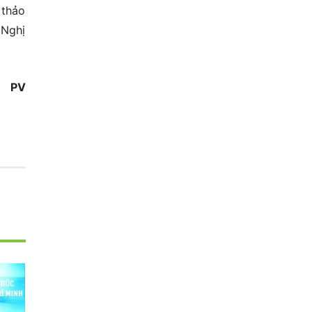
 thảo
 Nghị
PV