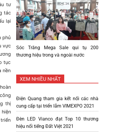
ầu tư
g tác
u lại
h phủ
u vực
Sóc Trăng Mega Sale qui tụ 200
hương
thương hiệu trong và ngoài nước
p tục
a nền
XEM NHIỀU NHẤT
 hoàn
 công
Điện Quang tham gia kết nối các nhà
g thị
cung cấp tại triển lãm VIMEXPO 2021
 hiện
Đèn LED Vianco đạt Top 10 thương
triển
hiệu nổi tiếng Đất Việt 2021