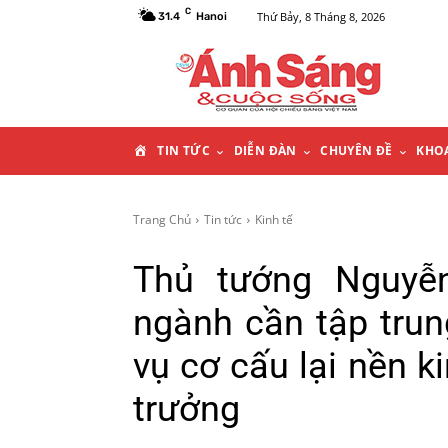
C
Thứ Bảy, 8 Tháng 8, 2026
31.4
Hanoi
T
TIN TỨC
DIỄN ĐÀN
CHUYÊN ĐỀ
KHO
R
Trang Chủ
Tin tức
Kinh tế
A
Thủ tướng Nguyễ
N
ngành cần tập trun
G
vụ cơ cấu lại nền k
C
trưởng
H