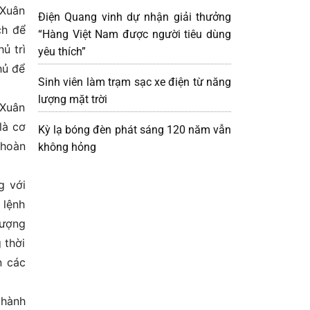
 Xuân
Điện Quang vinh dự nhận giải thưởng
ch để
“Hàng Việt Nam được người tiêu dùng
ủ trì
yêu thích”
hủ để
Sinh viên làm trạm sạc xe điện từ năng
lượng mặt trời
 Xuân
là cơ
Kỳ lạ bóng đèn phát sáng 120 năm vẫn
 hoàn
không hỏng
g với
 lệnh
tượng
 thời
n các
 hành