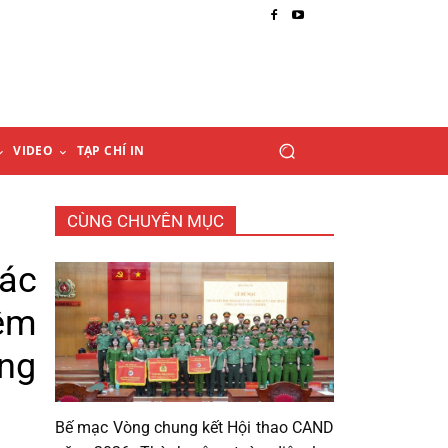
VIDEO
TẠP CHÍ IN
CÙNG CHUYÊN MỤC
ác
iệm
ăng
Bế mạc Vòng chung kết Hội thao CAND