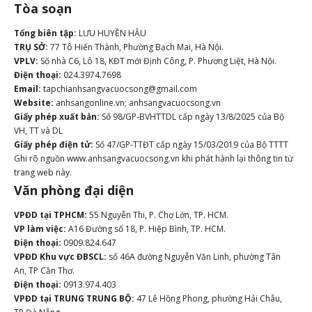
Tòa soạn
Tổng biên tập:
LƯU HUYỀN HẬU
TRỤ SỞ:
77 Tô Hiến Thành, Phường Bạch Mai, Hà Nội.
VPLV:
Số nhà C6, Lô 18, KĐT mới Định Công, P. Phương Liệt, Hà Nội.
Điện thoại:
024.3974.7698
Email:
tapchianhsangvacuocsong@gmail.com
Website:
anhsangonline.vn; anhsangvacuocsong.vn
Giấy phép xuất bản:
Số 98/GP-BVHTTDL cấp ngày 13/8/2025 của Bộ
VH, TT và DL
Giấy phép điện tử:
Số 47/GP-TTĐT cấp ngày 15/03/2019 của Bộ TTTT
Ghi rõ nguồn www.anhsangvacuocsong.vn khi phát hành lại thông tin từ
trang web này.
Văn phòng đại diện
VPĐD tại TPHCM:
55 Nguyễn Thi, P. Chợ Lớn, TP. HCM.
VP làm việc:
A16 Đường số 18, P. Hiệp Bình, TP. HCM.
Điện thoại:
0909.824.647
VPĐD Khu vực ĐBSCL:
số 46A đường Nguyễn Văn Linh, phường Tân
An, TP Cần Thơ.
Điện thoại:
0913.974.403
VPĐD tại TRUNG TRUNG BỘ:
47 Lê Hồng Phong, phường Hải Châu,