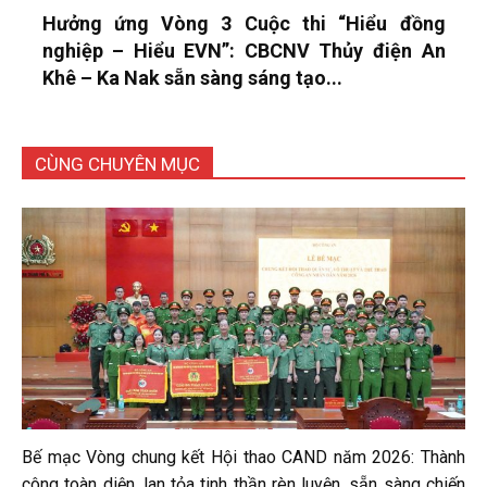
Hưởng ứng Vòng 3 Cuộc thi “Hiểu đồng
nghiệp – Hiểu EVN”: CBCNV Thủy điện An
Khê – Ka Nak sẵn sàng sáng tạo...
CÙNG CHUYÊN MỤC
Bế mạc Vòng chung kết Hội thao CAND năm 2026: Thành
công toàn diện, lan tỏa tinh thần rèn luyện, sẵn sàng chiến