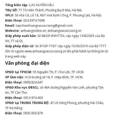
Tổng biên tập:
LƯU HUYỀN HẬU
TRỤ SỞ:
77 Tô Hiến Thành, Phường Bạch Mai, Hà Nội.
VPLV:
Số nhà C6, Lô 18, KĐT mới Định Công, P. Phương Liệt, Hà Nội.
Điện thoại:
024.3974.7698
Email:
tapchianhsangvacuocsong@gmail.com
Website:
anhsangonline.vn; anhsangvacuocsong.vn
Giấy phép xuất bản:
Số 98/GP-BVHTTDL cấp ngày 13/8/2025 của Bộ
VH, TT và DL
Giấy phép điện tử:
Số 47/GP-TTĐT cấp ngày 15/03/2019 của Bộ TTTT
Ghi rõ nguồn www.anhsangvacuocsong.vn khi phát hành lại thông tin từ
trang web này.
Văn phòng đại diện
VPĐD tại TPHCM:
55 Nguyễn Thi, P. Chợ Lớn, TP. HCM.
VP làm việc:
A16 Đường số 18, P. Hiệp Bình, TP. HCM.
Điện thoại:
0909.824.647
VPĐD Khu vực ĐBSCL:
số 46A đường Nguyễn Văn Linh, phường Tân
An, TP Cần Thơ.
Điện thoại:
0913.974.403
VPĐD tại TRUNG TRUNG BỘ:
47 Lê Hồng Phong, phường Hải Châu,
TP Đà Nẵng.
Điện thoại:
0935.656.678