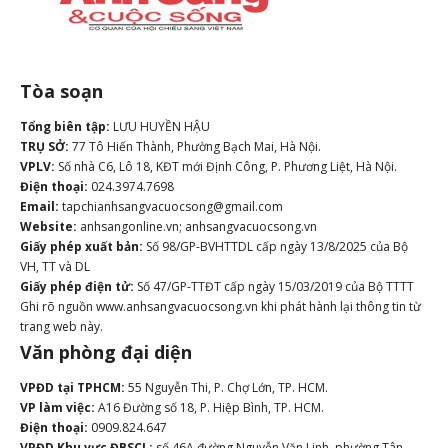
Tòa soạn
Tổng biên tập:
LƯU HUYỀN HẬU
TRỤ SỞ:
77 Tô Hiến Thành, Phường Bạch Mai, Hà Nội.
VPLV:
Số nhà C6, Lô 18, KĐT mới Định Công, P. Phương Liệt, Hà Nội.
Điện thoại:
024.3974.7698
Email:
tapchianhsangvacuocsong@gmail.com
Website:
anhsangonline.vn; anhsangvacuocsong.vn
Giấy phép xuất bản:
Số 98/GP-BVHTTDL cấp ngày 13/8/2025 của Bộ
VH, TT và DL
Giấy phép điện tử:
Số 47/GP-TTĐT cấp ngày 15/03/2019 của Bộ TTTT
Ghi rõ nguồn www.anhsangvacuocsong.vn khi phát hành lại thông tin từ
trang web này.
Văn phòng đại diện
VPĐD tại TPHCM:
55 Nguyễn Thi, P. Chợ Lớn, TP. HCM.
VP làm việc:
A16 Đường số 18, P. Hiệp Bình, TP. HCM.
Điện thoại:
0909.824.647
VPĐD Khu vực ĐBSCL:
số 46A đường Nguyễn Văn Linh, phường Tân