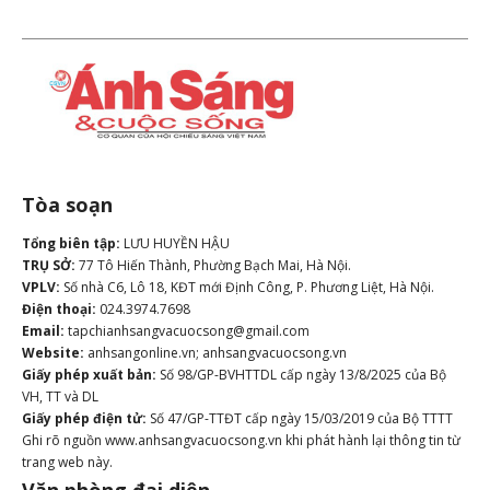
Tòa soạn
Tổng biên tập:
LƯU HUYỀN HẬU
TRỤ SỞ:
77 Tô Hiến Thành, Phường Bạch Mai, Hà Nội.
VPLV:
Số nhà C6, Lô 18, KĐT mới Định Công, P. Phương Liệt, Hà Nội.
Điện thoại:
024.3974.7698
Email:
tapchianhsangvacuocsong@gmail.com
Website:
anhsangonline.vn; anhsangvacuocsong.vn
Giấy phép xuất bản:
Số 98/GP-BVHTTDL cấp ngày 13/8/2025 của Bộ
VH, TT và DL
Giấy phép điện tử:
Số 47/GP-TTĐT cấp ngày 15/03/2019 của Bộ TTTT
Ghi rõ nguồn www.anhsangvacuocsong.vn khi phát hành lại thông tin từ
trang web này.