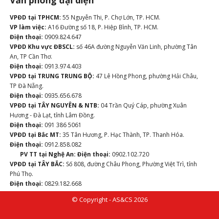
Văn phòng đại diện
VPĐD tại TPHCM:
55 Nguyễn Thi, P. Chợ Lớn, TP. HCM.
VP làm việc:
A16 Đường số 18, P. Hiệp Bình, TP. HCM.
Điện thoại:
0909.824.647
VPĐD Khu vực ĐBSCL:
số 46A đường Nguyễn Văn Linh, phường Tân
An, TP Cần Thơ.
Điện thoại:
0913.974.403
VPĐD tại TRUNG TRUNG BỘ:
47 Lê Hồng Phong, phường Hải Châu,
TP Đà Nẵng.
Điện thoại:
0935.656.678
VPĐD tại TÂY NGUYÊN & NTB:
04 Trần Quý Cáp, phường Xuân
Hương - Đà Lạt, tỉnh Lâm Đồng.
Điện thoại:
091 386 5061
VPĐD tại Bắc MT:
35 Tân Hương, P. Hạc Thành, TP. Thanh Hóa.
Điện thoại:
0912.858.082
PV TT tại Nghệ An:
Điện thoại:
0902.102.720
VPĐD tại TÂY BẮC:
Số 808, đường Châu Phong, Phường Việt Trì, tỉnh
Phú Thọ.
Điện thoại:
0829.182.668
© Copyright - AS&CS 2026