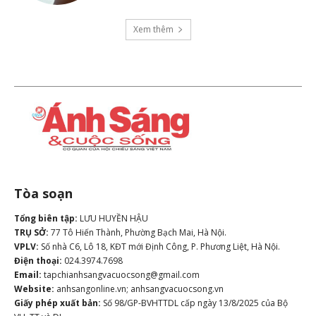
Xem thêm
Tòa soạn
Tổng biên tập:
LƯU HUYỀN HẬU
TRỤ SỞ:
77 Tô Hiến Thành, Phường Bạch Mai, Hà Nội.
VPLV:
Số nhà C6, Lô 18, KĐT mới Định Công, P. Phương Liệt, Hà Nội.
Điện thoại:
024.3974.7698
Email:
tapchianhsangvacuocsong@gmail.com
Website:
anhsangonline.vn; anhsangvacuocsong.vn
Giấy phép xuất bản:
Số 98/GP-BVHTTDL cấp ngày 13/8/2025 của Bộ