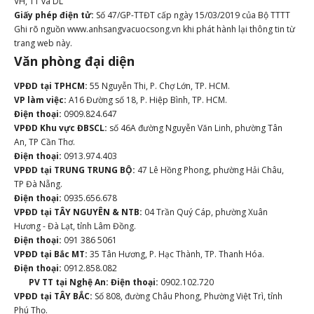
VH, TT và DL
Giấy phép điện tử:
Số 47/GP-TTĐT cấp ngày 15/03/2019 của Bộ TTTT
Ghi rõ nguồn www.anhsangvacuocsong.vn khi phát hành lại thông tin từ
trang web này.
Văn phòng đại diện
VPĐD tại TPHCM:
55 Nguyễn Thi, P. Chợ Lớn, TP. HCM.
VP làm việc:
A16 Đường số 18, P. Hiệp Bình, TP. HCM.
Điện thoại:
0909.824.647
VPĐD Khu vực ĐBSCL:
số 46A đường Nguyễn Văn Linh, phường Tân
An, TP Cần Thơ.
Điện thoại:
0913.974.403
VPĐD tại TRUNG TRUNG BỘ:
47 Lê Hồng Phong, phường Hải Châu,
TP Đà Nẵng.
Điện thoại:
0935.656.678
VPĐD tại TÂY NGUYÊN & NTB:
04 Trần Quý Cáp, phường Xuân
Hương - Đà Lạt, tỉnh Lâm Đồng.
Điện thoại:
091 386 5061
VPĐD tại Bắc MT:
35 Tân Hương, P. Hạc Thành, TP. Thanh Hóa.
Điện thoại:
0912.858.082
PV TT tại Nghệ An:
Điện thoại:
0902.102.720
VPĐD tại TÂY BẮC:
Số 808, đường Châu Phong, Phường Việt Trì, tỉnh
Phú Thọ.